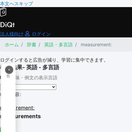
本文へスキップ
DiQt
法人様向け
ログイン
ホーム
辞書
英語 - 多言語
measurement:
ログインすると広告が減り、学習に集中できます。
検索結果- 英語 - 多言語
×
広
告
意味・例文の表示言語
検索内容:
measurement:
measurements