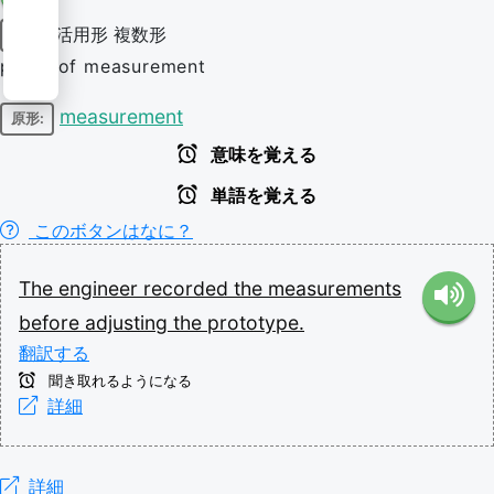
活用形
複数形
名詞
plural of measurement
measurement
原形:
意味を覚える
単語を覚える
このボタンはなに？
The
engineer
recorded
the
measurements
before
adjusting
the
prototype.
翻訳する
聞き取れるようになる
詳細
詳細