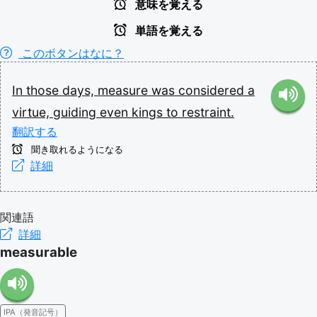
意味を覚える
単語を覚える
このボタンはなに？
In
those
days,
measure
was
considered
a
virtue,
guiding
even
kings
to
restraint.
翻訳する
聞き取れるようになる
詳細
関連語
詳細
measurable
IPA（発音記号）