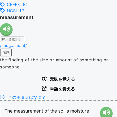
CEFR-J B1
NGSL 1.2
measurement
IPA（発音記号）
/ˈmɛʒ.ə.mənt/
名詞
the finding of the size or amount of something or
someone
意味を覚える
単語を覚える
このボタンはなに？
The
measurement
of
the
soil's
moisture