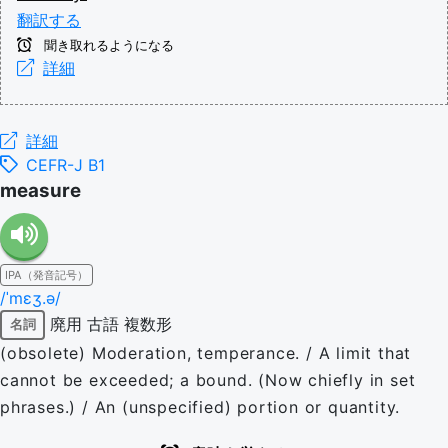
翻訳する
聞き取れるようになる
詳細
詳細
CEFR-J B1
measure
IPA（発音記号）
/ˈmɛʒ.ə/
廃用
古語
複数形
名詞
(obsolete) Moderation, temperance. / A limit that
cannot be exceeded; a bound. (Now chiefly in set
phrases.) / An (unspecified) portion or quantity.