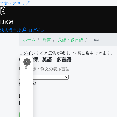
本文へスキップ
DiQt
法人様向け
ログイン
ホーム
辞書
英語 - 多言語
linear
ログインすると広告が減り、学習に集中できます。
検索結果- 英語 - 多言語
×
広
告
意味・例文の表示言語
検索内容:
linear
linear