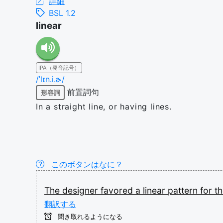
詳細
BSL 1.2
linear
IPA（発音記号）
/ˈlɪn.i.ɚ/
前置詞句
形容詞
In a straight line, or having lines.
このボタンはなに？
The
designer
favored
a
linear
pattern
for
t
翻訳する
聞き取れるようになる