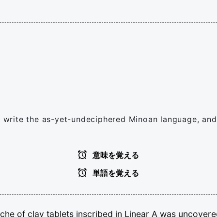
to write the as-yet-undeciphered Minoan language, and
意味を覚える
単語を覚える
ache
of
clay
tablets
inscribed
in
Linear
A
was
uncover