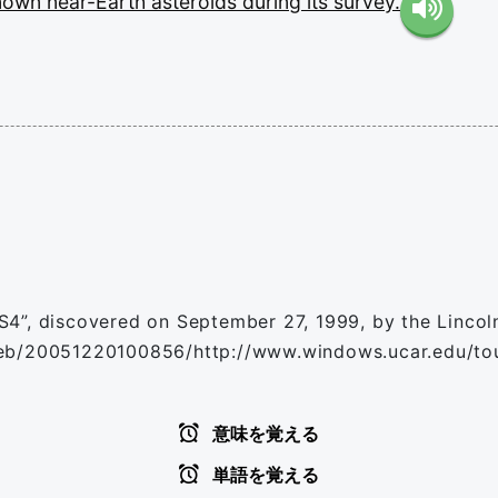
nown
near-Earth
asteroids
during
its
survey.
4”, discovered on September 27, 1999, by the Lincol
web/20051220100856/http://www.windows.ucar.edu/tou
意味を覚える
単語を覚える