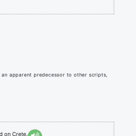
 an apparent predecessor to other scripts,
ed
on
Crete.