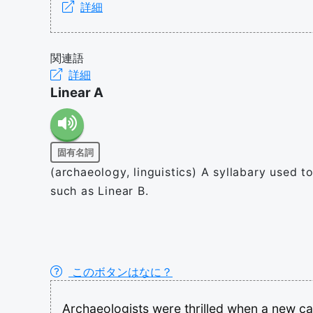
詳細
関連語
詳細
Linear A
固有名詞
(archaeology, linguistics) A syllabary used 
such as Linear B.
このボタンはなに？
Archaeologists
were
thrilled
when
a
new
c