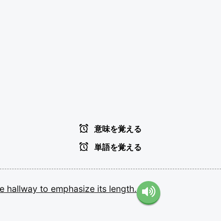
意味を覚える
単語を覚える
he
hallway
to
emphasize
its
length.