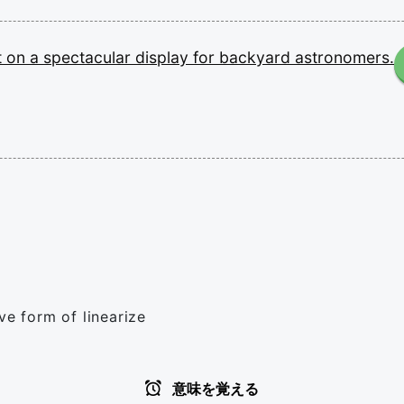
t
on
a
spectacular
display
for
backyard
astronomers.
ve form of linearize
意味を覚える