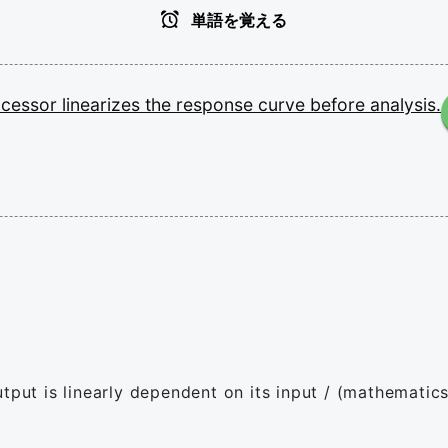
単語を覚える
ocessor
linearizes
the
response
curve
before
analysis.
tput is linearly dependent on its input / (mathematics