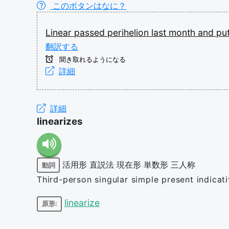
このボタンはなに？
Linear
passed
perihelion
last
month
and
pu
翻訳する
聞き取れるようになる
詳細
詳細
linearizes
活用形
直説法
現在形
単数形
三人称
動詞
Third-person singular simple present indicati
linearize
原形: