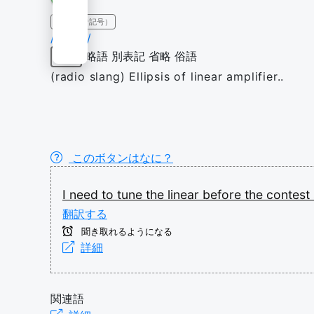
IPA（発音記号）
/ˈlɪn.i.ɚ/
略語
別表記
省略
俗語
名詞
(radio slang) Ellipsis of linear amplifier..
このボタンはなに？
I
need
to
tune
the
linear
before
the
contest
翻訳する
聞き取れるようになる
詳細
関連語