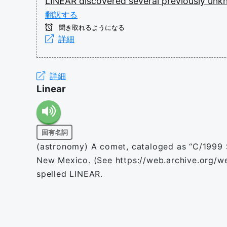
LINEAR
discovered
several
previously
unk
翻訳する
聞き取れるようになる
詳細
詳細
Linear
固有名詞
(astronomy) A comet, cataloged as “C/1999 S
New Mexico. (See https://web.archive.org/
spelled LINEAR.