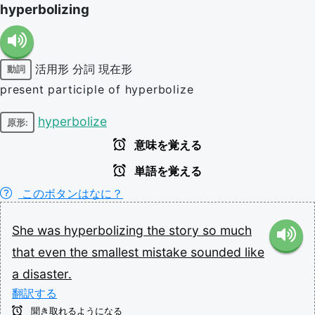
hyperbolizing
活用形
分詞
現在形
動詞
present participle of hyperbolize
hyperbolize
原形:
意味を覚える
単語を覚える
このボタンはなに？
She
was
hyperbolizing
the
story
so
much
that
even
the
smallest
mistake
sounded
like
a
disaster.
翻訳する
聞き取れるようになる