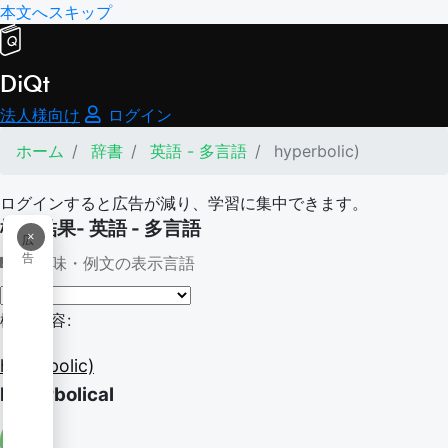
本文へスキップ
DiQt
法人様向け
ログイン
ホーム
辞書
英語 - 多言語
hyperbolic)
ログインすると広告が減り、学習に集中できます。
検索結果- 英語 - 多言語
×
広
告
意味・例文の表示言語
検索内容:
hyperbolic)
hyperbolical