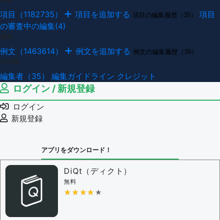
項目（1182735）
項目を追加する
項目
項目の編集履歴（35）
の審査中の編集(4)
例文
例文（1463614）
例文を追加する
例文の編集履歴（39）
その他
編集者（35）
編集ガイドライン
クレジット
ログイン / 新規登録
ログイン
新規登録
アプリをダウンロード！
DiQt（ディクト）
無料
★★★★★
★★★★★