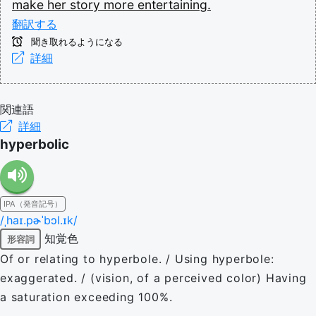
make
her
story
more
entertaining.
翻訳する
聞き取れるようになる
詳細
関連語
詳細
hyperbolic
IPA（発音記号）
/ˌhaɪ.pɚˈbɔl.ɪk/
知覚色
形容詞
Of or relating to hyperbole. / Using hyperbole:
exaggerated. / (vision, of a perceived color) Having
a saturation exceeding 100%.