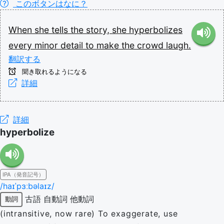
このボタンはなに？
When
she
tells
the
story,
she
hyperbolizes
every
minor
detail
to
make
the
crowd
laugh.
翻訳する
聞き取れるようになる
詳細
詳細
hyperbolize
IPA（発音記号）
/haɪˈpɜːbəlaɪz/
古語
自動詞
他動詞
動詞
(intransitive, now rare) To exaggerate, use