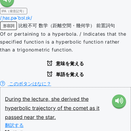
IPA（発音記号）
/ˌhaɪ.pɚˈbɔl.ɪk/
比較不可
数学（距離空間・幾何学）
前置詞句
形容詞
Of or pertaining to a hyperbola. / Indicates that the
specified function is a hyperbolic function rather
than a trigonometric function.
意味を覚える
単語を覚える
このボタンはなに？
During
the
lecture,
she
derived
the
hyperbolic
trajectory
of
the
comet
as
it
passed
near
the
star.
翻訳する