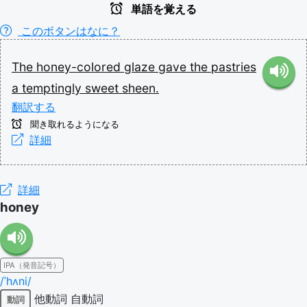
単語を覚える
このボタンはなに？
The
honey-colored
glaze
gave
the
pastries
a
temptingly
sweet
sheen.
翻訳する
聞き取れるようになる
詳細
詳細
honey
IPA（発音記号）
/ˈhʌni/
他動詞
自動詞
動詞