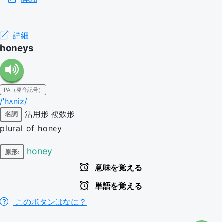
詳細
honeys
IPA（発音記号）
/ˈhʌniz/
活用形
複数形
名詞
plural of honey
honey
原形:
意味を覚える
単語を覚える
このボタンはなに？