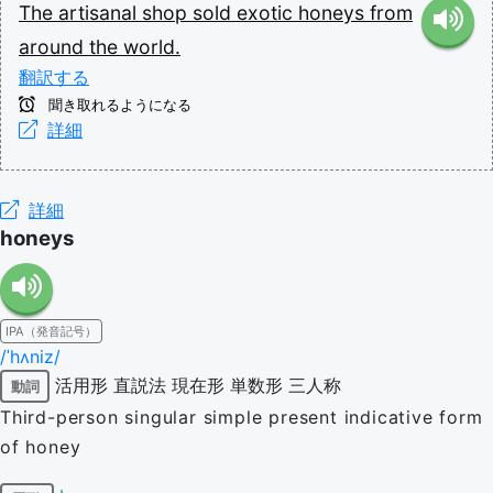
The
artisanal
shop
sold
exotic
honeys
from
around
the
world.
翻訳する
聞き取れるようになる
詳細
詳細
honeys
IPA（発音記号）
/ˈhʌniz/
活用形
直説法
現在形
単数形
三人称
動詞
Third-person singular simple present indicative form
of honey