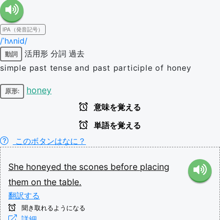
IPA（発音記号）
/ˈhʌnid/
活用形
分詞
過去
動詞
simple past tense and past participle of honey
honey
原形:
意味を覚える
単語を覚える
このボタンはなに？
She
honeyed
the
scones
before
placing
them
on
the
table.
翻訳する
聞き取れるようになる
詳細