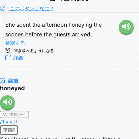
このボタンはなに？
She
spent
the
afternoon
honeying
the
scones
before
the
guests
arrived.
翻訳する
聞き取れるようになる
詳細
詳細
honeyed
IPA（発音記号）
/ˈhʌnid/
形容詞
Sweetened, with, or as if with, honey. / Sugary,