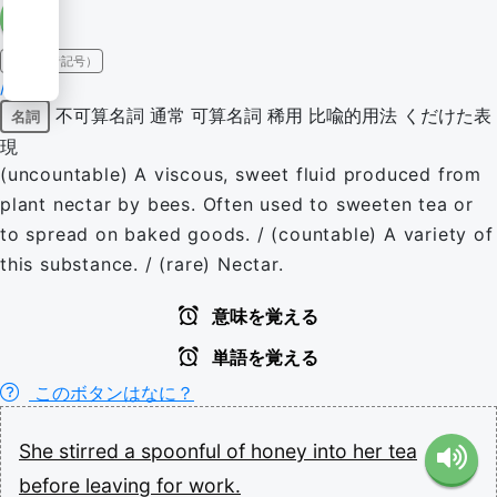
IPA（発音記号）
/ˈhʌni/
不可算名詞
通常
可算名詞
稀用
比喩的用法
くだけた表
名詞
現
(uncountable) A viscous, sweet fluid produced from
plant nectar by bees. Often used to sweeten tea or
to spread on baked goods. / (countable) A variety of
this substance. / (rare) Nectar.
意味を覚える
単語を覚える
このボタンはなに？
She
stirred
a
spoonful
of
honey
into
her
tea
before
leaving
for
work.