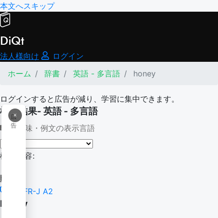
本文へスキップ
DiQt
法人様向け
ログイン
ホーム
辞書
英語 - 多言語
honey
ログインすると広告が減り、学習に集中できます。
検索結果- 英語 - 多言語
×
広
告
意味・例文の表示言語
検索内容:
honey
CEFR-J A2
honey