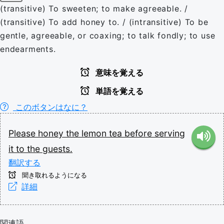
(transitive) To sweeten; to make agreeable. /
(transitive) To add honey to. / (intransitive) To be
gentle, agreeable, or coaxing; to talk fondly; to use
endearments.
意味を覚える
単語を覚える
このボタンはなに？
Please
honey
the
lemon
tea
before
serving
it
to
the
guests.
翻訳する
聞き取れるようになる
詳細
関連語