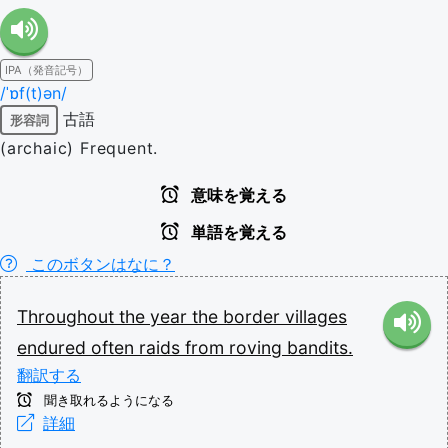
IPA（発音記号）
/ˈɒf(t)ən/
古語
形容詞
(archaic) Frequent.
意味を覚える
単語を覚える
このボタンはなに？
Throughout
the
year
the
border
villages
endured
often
raids
from
roving
bandits.
翻訳する
聞き取れるようになる
詳細