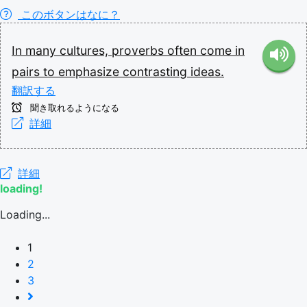
このボタンはなに？
In
many
cultures,
proverbs
often
come
in
pairs
to
emphasize
contrasting
ideas.
翻訳する
聞き取れるようになる
詳細
詳細
loading!
Loading...
1
2
3