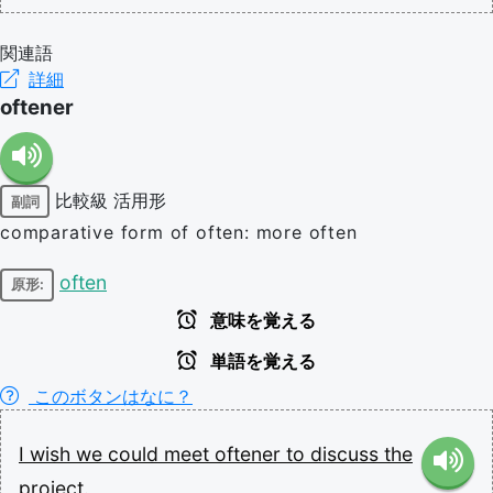
関連語
詳細
oftener
比較級
活用形
副詞
comparative form of often: more often
often
原形:
意味を覚える
単語を覚える
このボタンはなに？
I
wish
we
could
meet
oftener
to
discuss
the
project.