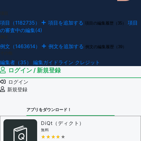
項目
項目（1182735）
項目を追加する
項目
項目の編集履歴（35）
の審査中の編集(4)
例文
例文（1463614）
例文を追加する
例文の編集履歴（39）
その他
編集者（35）
編集ガイドライン
クレジット
ログイン / 新規登録
ログイン
新規登録
アプリをダウンロード！
DiQt（ディクト）
無料
★★★★★
★★★★★