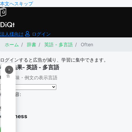
本文へスキップ
DiQt
法人様向け
ログイン
ホーム
辞書
英語 - 多言語
Often
ログインすると広告が減り、学習に集中できます。
検索結果- 英語 - 多言語
×
広
告
意味・例文の表示言語
検索内容:
Often
oftenness