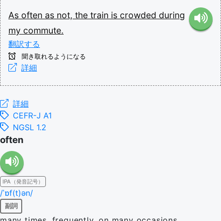
As
often
as
not,
the
train
is
crowded
during
my
commute.
翻訳する
聞き取れるようになる
詳細
詳細
CEFR-J A1
NGSL 1.2
often
IPA（発音記号）
/ˈɒf(t)ən/
副詞
many times, frequently, on many occasions