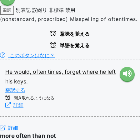
別表記
誤綴り
非標準
禁用
副詞
(nonstandard, proscribed) Misspelling of oftentimes.
意味を覚える
単語を覚える
このボタンはなに？
He
would,
often
times,
forget
where
he
left
his
keys.
翻訳する
聞き取れるようになる
詳細
詳細
more often than not