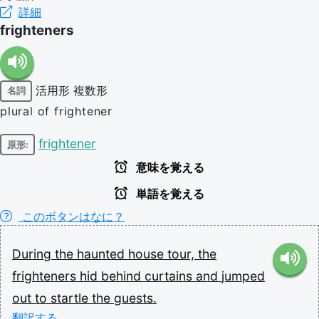
詳細
frighteners
活用形
複数形
名詞
plural of frightener
frightener
原形:
意味を覚える
単語を覚える
このボタンはなに？
During
the
haunted
house
tour,
the
frighteners
hid
behind
curtains
and
jumped
out
to
startle
the
guests.
翻訳する