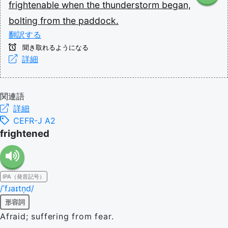
frightenable
when
the
thunderstorm
began,
bolting
from
the
paddock.
翻訳する
聞き取れるようになる
詳細
関連語
詳細
CEFR-J A2
frightened
IPA（発音記号）
/ˈfɹaɪtn̩d/
形容詞
Afraid; suffering from fear.