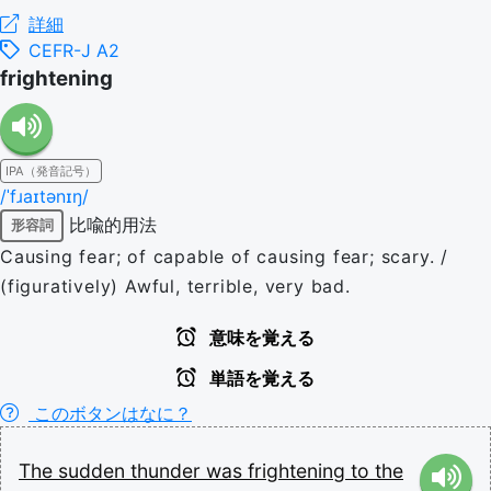
詳細
CEFR-J A2
frightening
IPA（発音記号）
/ˈfɹaɪtənɪŋ/
比喩的用法
形容詞
Causing fear; of capable of causing fear; scary. /
(figuratively) Awful, terrible, very bad.
意味を覚える
単語を覚える
このボタンはなに？
The
sudden
thunder
was
frightening
to
the