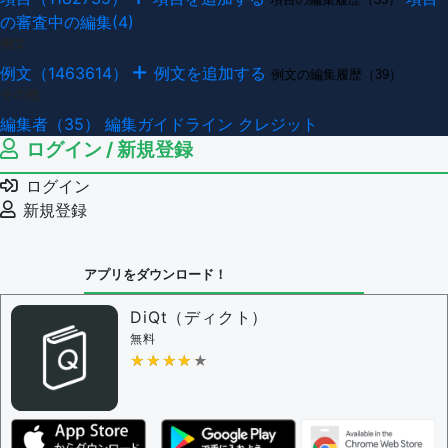
の審査中の編集(4)
例文
例文（1463614）
例文を追加する
例文の編集履歴（39）
その他
編集者（35）
編集ガイドライン
クレジット
ログイン / 新規登録
ログイン
新規登録
アプリをダウンロード！
DiQt（ディクト）
無料
★★★★★
★★★★★