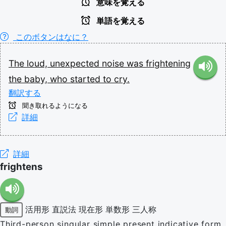
意味を覚える
単語を覚える
このボタンはなに？
The
loud,
unexpected
noise
was
frightening
the
baby,
who
started
to
cry.
翻訳する
聞き取れるようになる
詳細
詳細
frightens
活用形
直説法
現在形
単数形
三人称
動詞
Third-person singular simple present indicative form