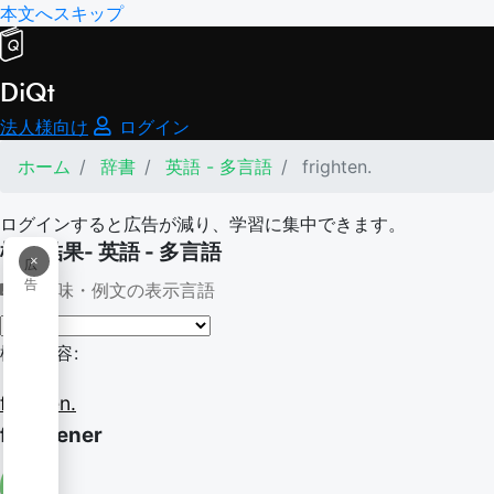
本文へスキップ
DiQt
法人様向け
ログイン
ホーム
辞書
英語 - 多言語
frighten.
ログインすると広告が減り、学習に集中できます。
検索結果- 英語 - 多言語
×
広
告
意味・例文の表示言語
検索内容:
frighten.
frightener