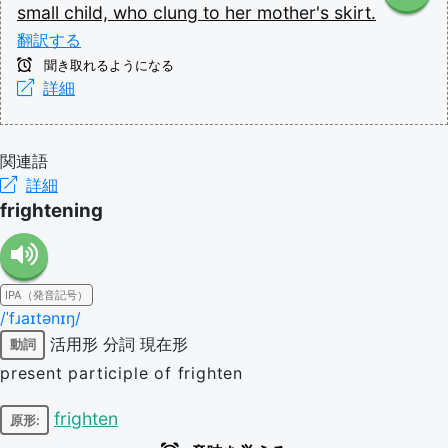
small
child,
who
clung
to
her
mother's
skirt.
翻訳する
聞き取れるようになる
詳細
関連語
詳細
frightening
IPA（発音記号）
/ˈfɹaɪtənɪŋ/
活用形
分詞
現在形
動詞
present participle of frighten
frighten
原形: