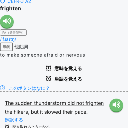
CEFR-J A2
frighten
IPA（発音記号）
/ˈfɹaɪtn̩/
他動詞
動詞
to make someone afraid or nervous
意味を覚える
単語を覚える
このボタンはなに？
The
sudden
thunderstorm
did
not
frighten
the
hikers,
but
it
slowed
their
pace.
翻訳する
聞き取れるようになる