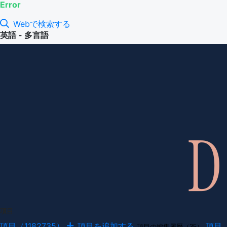
Error
Webで検索する
英語 - 多言語
項目
項目（1182735）
項目を追加する
項目
項目の編集履歴（35）