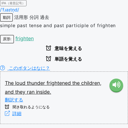
IPA（発音記号）
/ˈfɹaɪtn̩d/
活用形
分詞
過去
動詞
simple past tense and past participle of frighten
frighten
原形:
意味を覚える
単語を覚える
このボタンはなに？
The
loud
thunder
frightened
the
children,
and
they
ran
inside.
翻訳する
聞き取れるようになる
詳細