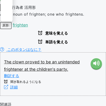
行為者
活用形
名詞
Agent noun of frighten; one who frightens.
frighten
原形:
意味を覚える
単語を覚える
このボタンはなに？
The
clown
proved
to
be
an
unintended
frightener
at
the
children's
party.
翻訳する
聞き取れるようになる
詳細
関連語