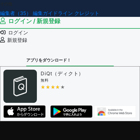
その他
編集者（35）
編集ガイドライン
クレジット
ログイン / 新規登録
ログイン
新規登録
アプリをダウンロード！
DiQt（ディクト）
無料
★★★★★
★★★★★