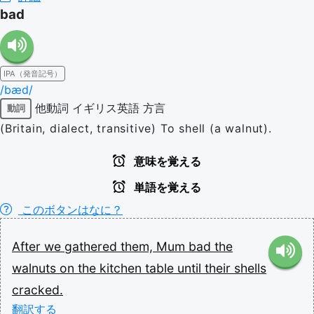
bad
IPA（発音記号）
/bæd/
他動詞
イギリス英語
方言
動詞
(Britain, dialect, transitive) To shell (a walnut).
意味を覚える
単語を覚える
このボタンはなに？
After
we
gathered
them,
Mum
bad
the
walnuts
on
the
kitchen
table
until
their
shells
cracked.
翻訳する