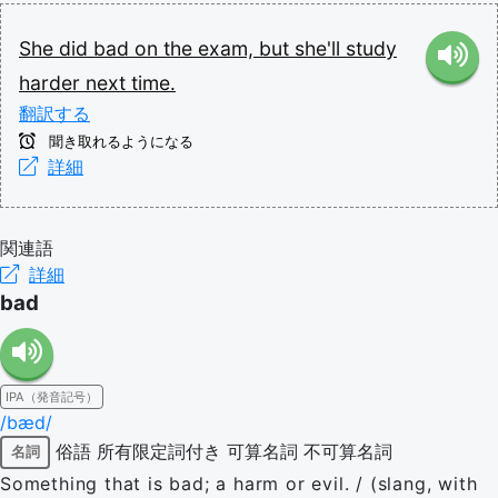
She
did
bad
on
the
exam,
but
she'll
study
harder
next
time.
翻訳する
聞き取れるようになる
詳細
関連語
詳細
bad
IPA（発音記号）
/bæd/
俗語
所有限定詞付き
可算名詞
不可算名詞
名詞
Something that is bad; a harm or evil. / (slang, with