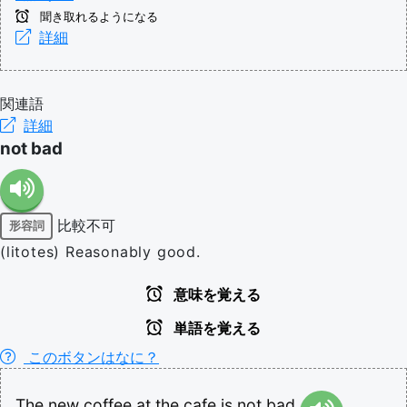
聞き取れるようになる
詳細
関連語
詳細
not bad
比較不可
形容詞
(litotes) Reasonably good.
意味を覚える
単語を覚える
このボタンはなに？
The
new
coffee
at
the
cafe
is
not
bad.