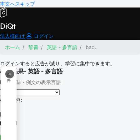
本文へスキップ
DiQt
法人様向け
ログイン
ホーム
辞書
英語 - 多言語
bad.
ログインすると広告が減り、学習に集中できます。
検索結果- 英語 - 多言語
×
広
告
意味・例文の表示言語
検索内容:
bad.
in bad