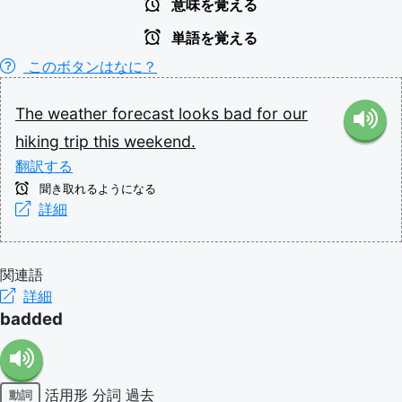
意味を覚える
単語を覚える
このボタンはなに？
The
weather
forecast
looks
bad
for
our
hiking
trip
this
weekend.
翻訳する
聞き取れるようになる
詳細
関連語
詳細
badded
活用形
分詞
過去
動詞