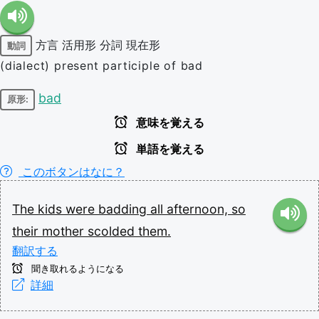
方言
活用形
分詞
現在形
動詞
(dialect) present participle of bad
bad
原形:
意味を覚える
単語を覚える
このボタンはなに？
The
kids
were
badding
all
afternoon,
so
their
mother
scolded
them.
翻訳する
聞き取れるようになる
詳細