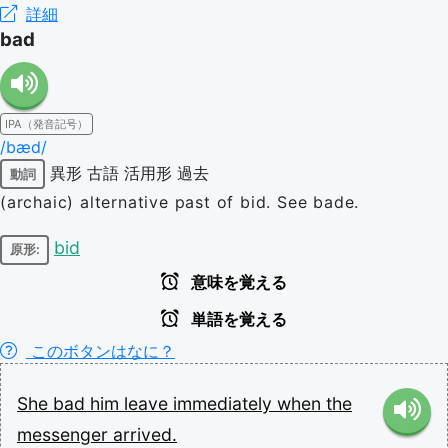
詳細
bad
IPA（発音記号）
/bæd/
異形
古語
活用形
過去
動詞
(archaic) alternative past of bid. See bade.
bid
原形:
意味を覚える
単語を覚える
このボタンはなに？
She
bad
him
leave
immediately
when
the
messenger
arrived.