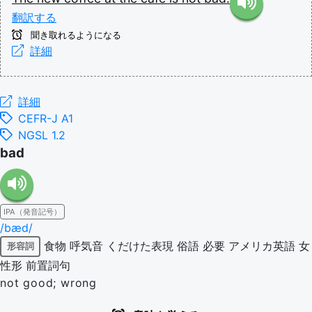
翻訳する
聞き取れるようになる
詳細
詳細
CEFR-J A1
NGSL 1.2
bad
IPA（発音記号）
/bæd/
食物
呼気音
くだけた表現
俗語
必要
アメリカ英語
女
形容詞
性形
前置詞句
not good; wrong