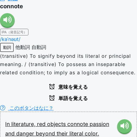
connote
IPA（発音記号）
/kəˈnəʊt/
他動詞
自動詞
動詞
(transitive) To signify beyond its literal or principal
meaning. / (transitive) To possess an inseparable
related condition; to imply as a logical consequence.
意味を覚える
単語を覚える
このボタンはなに？
In
literature,
red
objects
connote
passion
and
danger
beyond
their
literal
color.