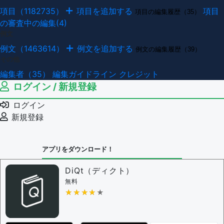
項目（1182735）
項目を追加する
項目
項目の編集履歴（35）
の審査中の編集(4)
例文
例文（1463614）
例文を追加する
例文の編集履歴（39）
その他
編集者（35）
編集ガイドライン
クレジット
ログイン / 新規登録
ログイン
新規登録
アプリをダウンロード！
DiQt（ディクト）
無料
★★★★★
★★★★★