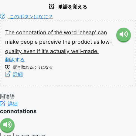
単語を覚える
このボタンはなに？
The
connotation
of
the
word
'cheap'
can
make
people
perceive
the
product
as
low-
quality
even
if
it's
actually
well-made.
翻訳する
聞き取れるようになる
詳細
関連語
詳細
connotations