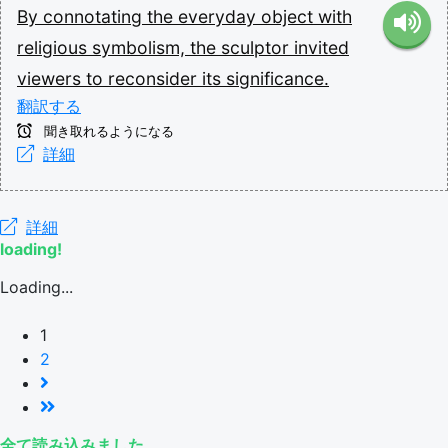
By
connotating
the
everyday
object
with
religious
symbolism,
the
sculptor
invited
viewers
to
reconsider
its
significance.
翻訳する
聞き取れるようになる
詳細
詳細
loading!
Loading...
1
2
全て読み込みました。