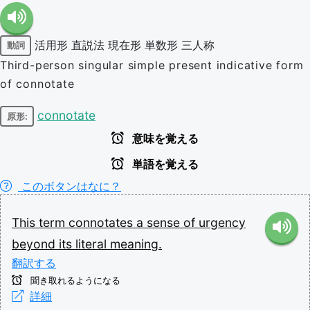
活用形
直説法
現在形
単数形
三人称
動詞
Third-person singular simple present indicative form
of connotate
connotate
原形:
意味を覚える
単語を覚える
このボタンはなに？
This
term
connotates
a
sense
of
urgency
beyond
its
literal
meaning.
翻訳する
聞き取れるようになる
詳細