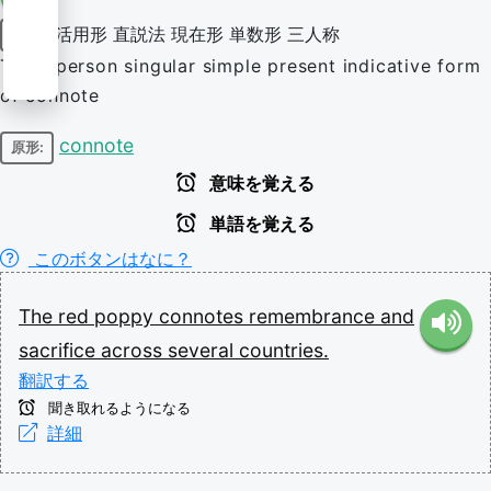
活用形
直説法
現在形
単数形
三人称
動詞
Third-person singular simple present indicative form
of connote
connote
原形:
意味を覚える
単語を覚える
このボタンはなに？
The
red
poppy
connotes
remembrance
and
sacrifice
across
several
countries.
翻訳する
聞き取れるようになる
詳細