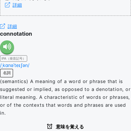
詳細
詳細
connotation
IPA（発音記号）
/ˌkɑnəˈteɪʃən/
名詞
(semantics) A meaning of a word or phrase that is
suggested or implied, as opposed to a denotation, or
literal meaning. A characteristic of words or phrases,
or of the contexts that words and phrases are used
in.
意味を覚える