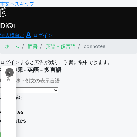
本文へスキップ
DiQt
法人様向け
ログイン
ホーム
辞書
英語 - 多言語
connotes
ログインすると広告が減り、学習に集中できます。
検索結果- 英語 - 多言語
×
広
告
意味・例文の表示言語
検索内容:
connotes
connotes