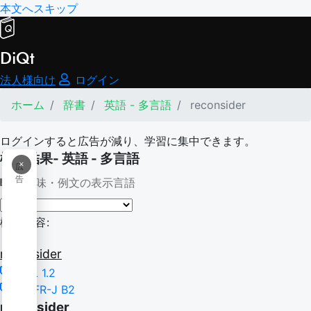
本文へスキップ
DiQt
法人様向け
ログイン
ホーム
辞書
英語 - 多言語
reconsider
ログインすると広告が減り、学習に集中できます。
検索結果- 英語 - 多言語
×
広
告
意味・例文の表示言語
検索内容:
reconsider
TSL 1.2
CEFR-J B2
reconsider