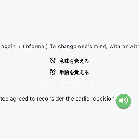
er again. / (informal) To change one's mind, with or wi
意味を覚える
単語を覚える
ttee
agreed
to
reconsider
the
earlier
decision.