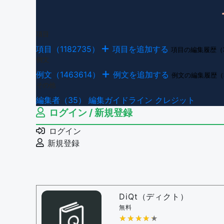
項目
項目（1182735）
項目を追加する
項目の編集履歴（
例文
例文（1463614）
例文を追加する
例文の編集履歴（
その他
編集者（35）
編集ガイドライン
クレジット
ログイン / 新規登録
ログイン
新規登録
DiQt（ディクト）
無料
★★★★★
★★★★★