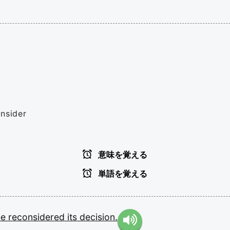
onsider
意味を覚える
単語を覚える
ee
reconsidered
its
decision.