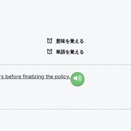
意味を覚える
単語を覚える
rs
before
finalizing
the
policy.