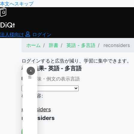
本文へスキップ
DiQt
法人様向け
ログイン
ホーム
辞書
英語 - 多言語
reconsiders
ログインすると広告が減り、学習に集中できます。
検索結果- 英語 - 多言語
×
広
告
意味・例文の表示言語
検索内容:
reconsiders
reconsiders