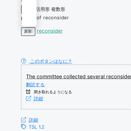
活用形
複数形
名詞
plural of reconsider
reconsider
原形:
このボタンはなに？
The
committee
collected
several
reconside
翻訳する
聞き取れるようになる
詳細
詳細
TSL 1.2