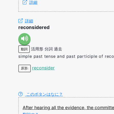
詳細
詳細
reconsidered
活用形
分詞
過去
動詞
simple past tense and past participle of rec
reconsider
原形:
このボタンはなに？
After
hearing
all
the
evidence,
the
committ