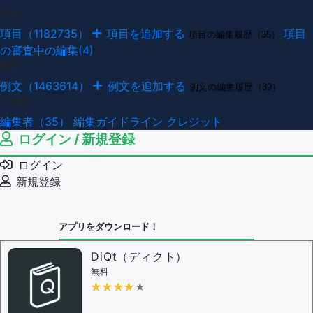
項目
項目（1182735）
項目を追加する
項目
項目の編集履歴（35）
の審査中の編集(4)
例文
例文（1463614）
例文を追加する
例文の編集履歴（39）
その他
編集者（35）
編集ガイドライン
クレジット
ログイン / 新規登録
ログイン
新規登録
アプリをダウンロード！
DiQt（ディクト）
無料
★★★★★
★★★★★