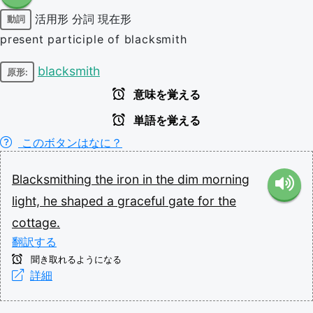
活用形
分詞
現在形
動詞
present participle of blacksmith
blacksmith
原形:
意味を覚える
単語を覚える
このボタンはなに？
Blacksmithing
the
iron
in
the
dim
morning
light,
he
shaped
a
graceful
gate
for
the
cottage.
翻訳する
聞き取れるようになる
詳細