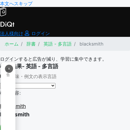
本文へスキップ
DiQt
法人様向け
ログイン
ホーム
辞書
英語 - 多言語
blacksmith
ログインすると広告が減り、学習に集中できます。
検索結果- 英語 - 多言語
×
広
告
意味・例文の表示言語
検索内容:
blacksmith
blacksmith