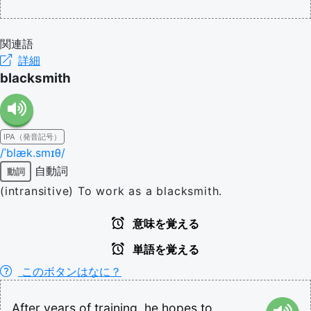
関連語
詳細
blacksmith
IPA（発音記号）
/ˈblæk.smɪθ/
自動詞
動詞
(intransitive) To work as a blacksmith.
意味を覚える
単語を覚える
このボタンはなに？
After
years
of
training,
he
hopes
to