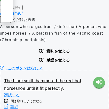
IPA（発音記号）
/ˈblæk.smɪθ/
くだけた表現
名詞
A person who forges iron. / (informal) A person who
shoes horses. / A blackish fish of the Pacific coast
(Chromis punctipinnis).
意味を覚える
単語を覚える
このボタンはなに？
The
blacksmith
hammered
the
red-hot
horseshoe
until
it
fit
perfectly.
翻訳する
聞き取れるようになる
詳細