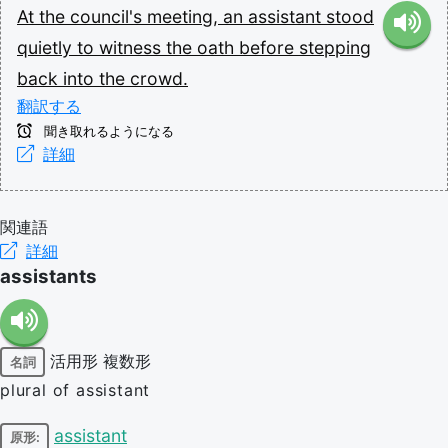
At
the
council's
meeting,
an
assistant
stood
quietly
to
witness
the
oath
before
stepping
back
into
the
crowd.
翻訳する
聞き取れるようになる
詳細
関連語
詳細
assistants
活用形
複数形
名詞
plural of assistant
assistant
原形: