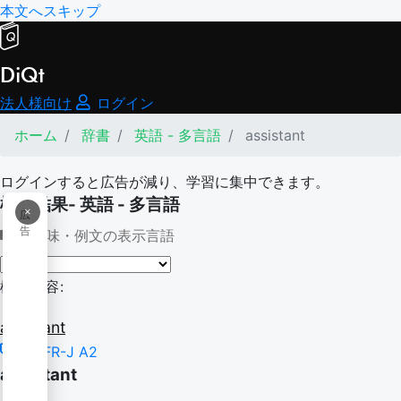
本文へスキップ
DiQt
法人様向け
ログイン
ホーム
辞書
英語 - 多言語
assistant
ログインすると広告が減り、学習に集中できます。
検索結果- 英語 - 多言語
×
広
告
意味・例文の表示言語
検索内容:
assistant
CEFR-J A2
assistant