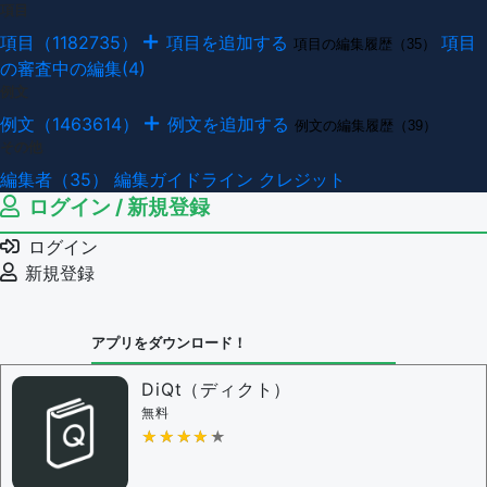
項目
項目（1182735）
項目を追加する
項目
項目の編集履歴（35）
の審査中の編集(4)
例文
例文（1463614）
例文を追加する
例文の編集履歴（39）
その他
編集者（35）
編集ガイドライン
クレジット
ログイン / 新規登録
ログイン
新規登録
アプリをダウンロード！
DiQt（ディクト）
無料
★★★★★
★★★★★