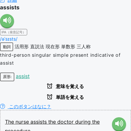
詳細
assists
IPA（発音記号）
/əˈsɪsts/
活用形
直説法
現在形
単数形
三人称
動詞
third-person singular simple present indicative of
assist
assist
原形:
意味を覚える
単語を覚える
このボタンはなに？
The
nurse
assists
the
doctor
during
the
procedure.