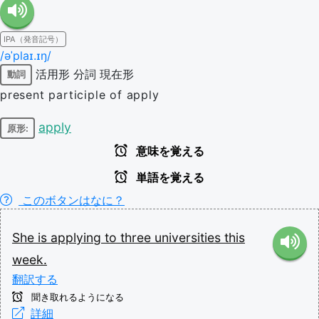
IPA（発音記号）
/əˈplaɪ.ɪŋ/
活用形
分詞
現在形
動詞
present participle of apply
apply
原形:
意味を覚える
単語を覚える
このボタンはなに？
She
is
applying
to
three
universities
this
week.
翻訳する
聞き取れるようになる
詳細