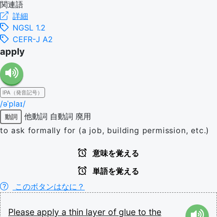
関連語
詳細
NGSL 1.2
CEFR-J A2
apply
IPA（発音記号）
/əˈplaɪ/
他動詞
自動詞
廃用
動詞
to ask formally for (a job, building permission, etc.)
意味を覚える
単語を覚える
このボタンはなに？
Please
apply
a
thin
layer
of
glue
to
the