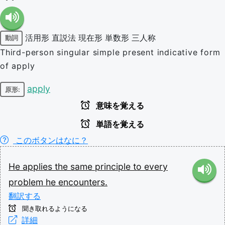
活用形
直説法
現在形
単数形
三人称
動詞
Third-person singular simple present indicative form
of apply
apply
原形:
意味を覚える
単語を覚える
このボタンはなに？
He
applies
the
same
principle
to
every
problem
he
encounters.
翻訳する
聞き取れるようになる
詳細