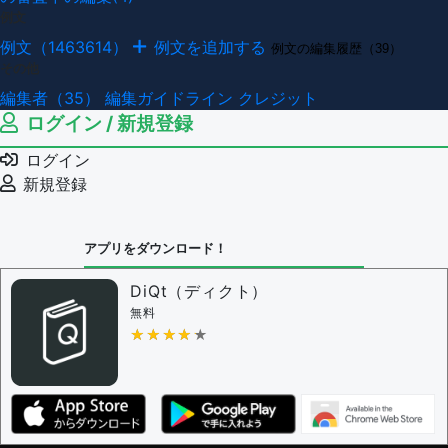
例文
例文（1463614）
例文を追加する
例文の編集履歴（39）
その他
編集者（35）
編集ガイドライン
クレジット
ログイン / 新規登録
ログイン
新規登録
アプリをダウンロード！
DiQt（ディクト）
無料
★★★★★
★★★★★