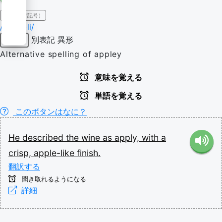
IPA（発音記号）
/ˈæp(ə)li/
別表記
異形
形容詞
Alternative spelling of appley
意味を覚える
単語を覚える
このボタンはなに？
He
described
the
wine
as
apply,
with
a
crisp,
apple-like
finish.
翻訳する
聞き取れるようになる
詳細