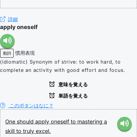
詳細
apply oneself
慣用表現
動詞
(idiomatic) Synonym of strive: to work hard, to
complete an activity with good effort and focus.
意味を覚える
単語を覚える
このボタンはなに？
One
should
apply
oneself
to
mastering
a
skill
to
truly
excel.