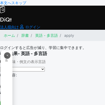
本文へスキップ
DiQt
法人様向け
ログイン
ホーム
辞書
英語 - 多言語
apply
ログインすると広告が減り、学習に集中できます。
検索結果- 英語 - 多言語
×
広
告
意味・例文の表示言語
検索内容:
apply
apply