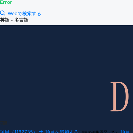
Error
Webで検索する
英語 - 多言語
項目
項目（1182735）
項目を追加する
項目
項目の編集履歴（35）