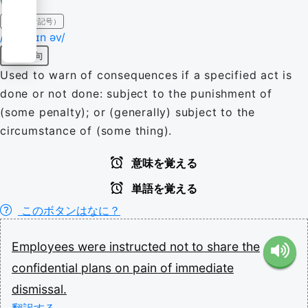
IPA（発音記号）
/ɒn ˈpeɪn əv/
前置詞句
Used to warn of consequences if a specified act is
done or not done: subject to the punishment of
(some penalty); or (generally) subject to the
circumstance of (some thing).
意味を覚える
単語を覚える
このボタンはなに？
Employees
were
instructed
not
to
share
the
confidential
plans
on
pain
of
immediate
dismissal.