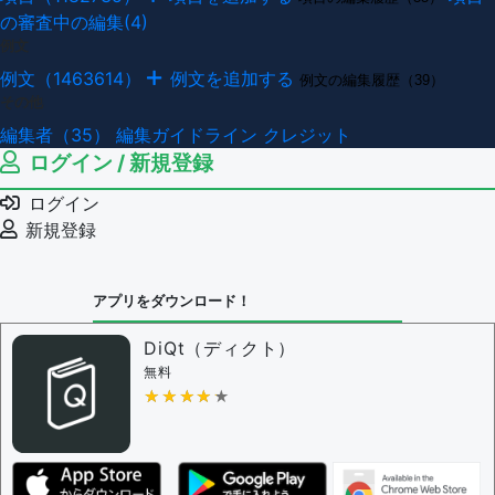
の審査中の編集(4)
例文
例文（1463614）
例文を追加する
例文の編集履歴（39）
その他
編集者（35）
編集ガイドライン
クレジット
ログイン / 新規登録
ログイン
新規登録
アプリをダウンロード！
DiQt（ディクト）
無料
★★★★★
★★★★★