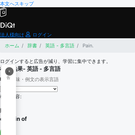
本文へスキップ
DiQt
法人様向け
ログイン
ホーム
辞書
英語 - 多言語
Pain.
ログインすると広告が減り、学習に集中できます。
検索結果- 英語 - 多言語
×
広
告
意味・例文の表示言語
検索内容:
Pain.
on pain of