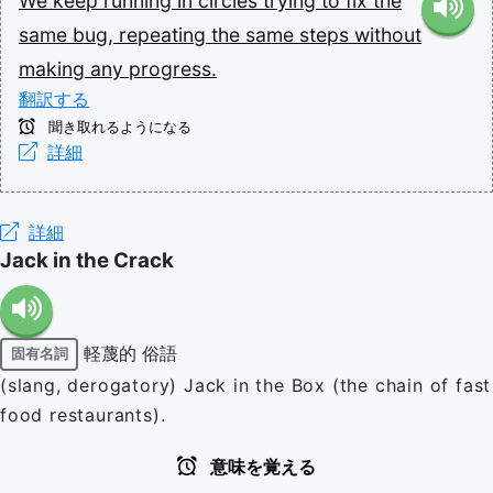
We
keep
running
in
circles
trying
to
fix
the
same
bug,
repeating
the
same
steps
without
making
any
progress.
翻訳する
聞き取れるようになる
詳細
詳細
Jack in the Crack
軽蔑的
俗語
固有名詞
(slang, derogatory) Jack in the Box (the chain of fast
food restaurants).
意味を覚える