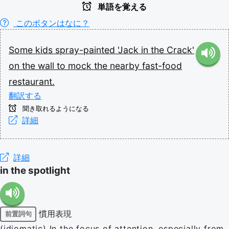
単語を覚える
このボタンはなに？
Some
kids
spray-painted
'Jack
in
the
Crack'
on
the
wall
to
mock
the
nearby
fast-food
restaurant.
翻訳する
聞き取れるようになる
詳細
詳細
in the spotlight
慣用表現
前置詞句
(idiomatic) In the focus of attention, especially from