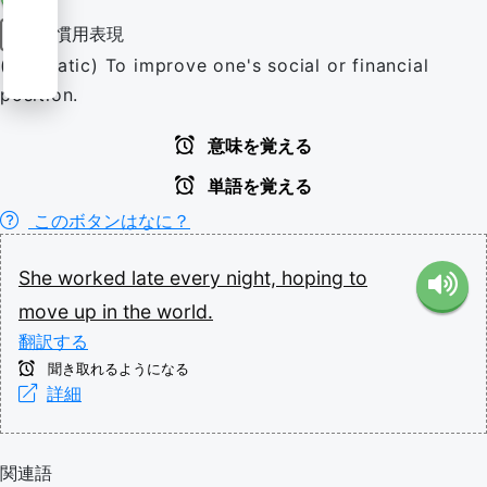
慣用表現
動詞
(idiomatic) To improve one's social or financial
position.
意味を覚える
単語を覚える
このボタンはなに？
She
worked
late
every
night,
hoping
to
move
up
in
the
world.
翻訳する
聞き取れるようになる
詳細
関連語