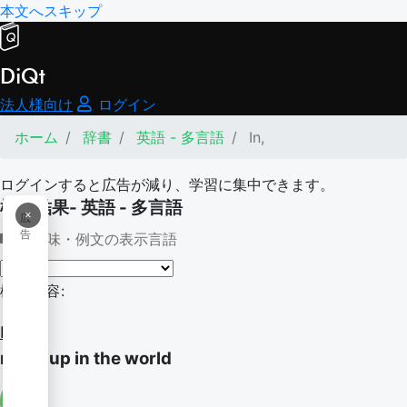
本文へスキップ
DiQt
法人様向け
ログイン
ホーム
辞書
英語 - 多言語
In,
ログインすると広告が減り、学習に集中できます。
検索結果- 英語 - 多言語
×
広
告
意味・例文の表示言語
検索内容:
In,
move up in the world