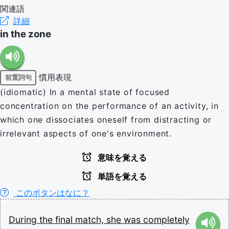
関連語
詳細
in the zone
慣用表現
前置詞句
(idiomatic) In a mental state of focused
concentration on the performance of an activity, in
which one dissociates oneself from distracting or
irrelevant aspects of one's environment.
意味を覚える
単語を覚える
このボタンはなに？
During
the
final
match,
she
was
completely