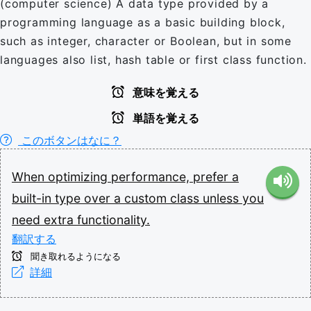
(computer science) A data type provided by a
programming language as a basic building block,
such as integer, character or Boolean, but in some
languages also list, hash table or first class function.
意味を覚える
単語を覚える
このボタンはなに？
When
optimizing
performance,
prefer
a
built-in
type
over
a
custom
class
unless
you
need
extra
functionality.
翻訳する
聞き取れるようになる
詳細