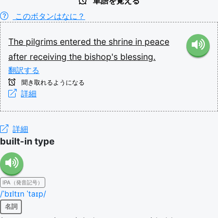
単語を覚える
このボタンはなに？
The
pilgrims
entered
the
shrine
in
peace
after
receiving
the
bishop's
blessing.
翻訳する
聞き取れるようになる
詳細
詳細
built-in type
IPA（発音記号）
/ˈbɪltɪn ˈtaɪp/
名詞