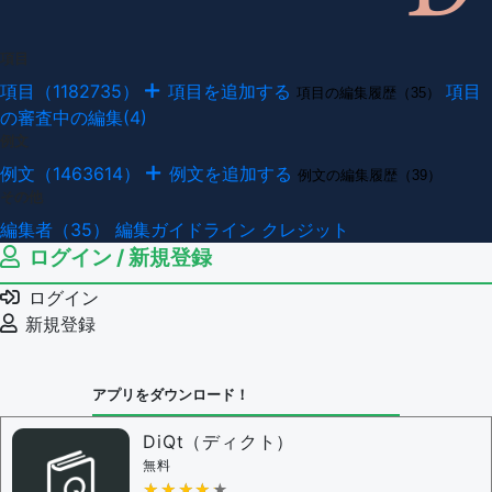
項目
項目（1182735）
項目を追加する
項目
項目の編集履歴（35）
の審査中の編集(4)
例文
例文（1463614）
例文を追加する
例文の編集履歴（39）
その他
編集者（35）
編集ガイドライン
クレジット
ログイン / 新規登録
ログイン
新規登録
アプリをダウンロード！
DiQt（ディクト）
無料
★★★★★
★★★★★