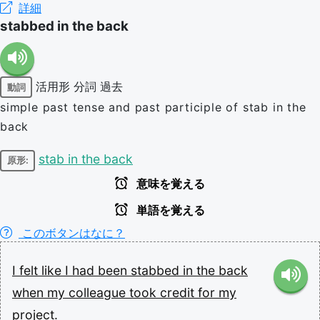
詳細
stabbed in the back
活用形
分詞
過去
動詞
simple past tense and past participle of stab in the
back
stab in the back
原形:
意味を覚える
単語を覚える
このボタンはなに？
I
felt
like
I
had
been
stabbed
in
the
back
when
my
colleague
took
credit
for
my
project.