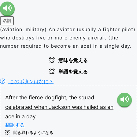
名詞
(aviation, military) An aviator (usually a fighter pilot)
who destroys five or more enemy aircraft (the
number required to become an ace) in a single day.
意味を覚える
単語を覚える
このボタンはなに？
After
the
fierce
dogfight,
the
squad
celebrated
when
Jackson
was
hailed
as
an
ace
in
a
day.
翻訳する
聞き取れるようになる