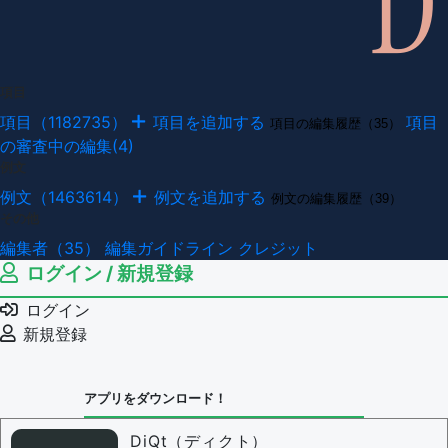
項目
項目（1182735）
項目を追加する
項目
項目の編集履歴（35）
の審査中の編集(4)
例文
例文（1463614）
例文を追加する
例文の編集履歴（39）
その他
編集者（35）
編集ガイドライン
クレジット
ログイン / 新規登録
ログイン
新規登録
アプリをダウンロード！
DiQt（ディクト）