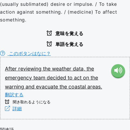
(usually sublimated) desire or impulse. / To take
action against something. / (medicine) To affect
something.
意味を覚える
単語を覚える
このボタンはなに？
After
reviewing
the
weather
data,
the
emergency
team
decided
to
act
on
the
warning
and
evacuate
the
coastal
areas.
翻訳する
聞き取れるようになる
詳細
関連語