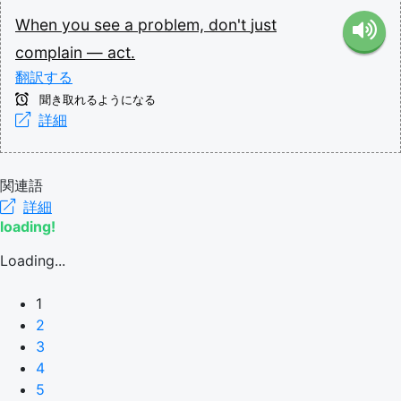
When
you
see
a
problem,
don't
just
complain
—
act.
翻訳する
聞き取れるようになる
詳細
関連語
詳細
loading!
Loading...
1
2
3
4
5