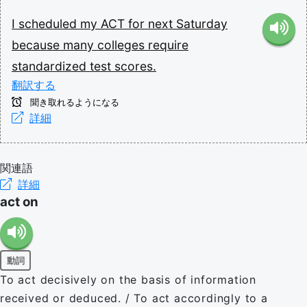
I
scheduled
my
ACT
for
next
Saturday
because
many
colleges
require
standardized
test
scores.
翻訳する
聞き取れるようになる
詳細
関連語
詳細
act on
動詞
To act decisively on the basis of information
received or deduced. / Το act accordingly to a