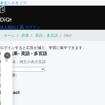
本文へスキップ
DiQt
法人様向け
ログイン
ホーム
辞書
英語 - 多言語
[Act
ログインすると広告が減り、学習に集中できます。
検索結果- 英語 - 多言語
×
広
告
意味・例文の表示言語
検索内容:
[Act
in the act