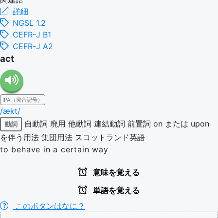
詳細
NGSL 1.2
CEFR-J B1
CEFR-J A2
act
IPA（発音記号）
/ækt/
自動詞
廃用
他動詞
連結動詞
前置詞 on または upon
動詞
を伴う用法
集団用法
スコットランド英語
to behave in a certain way
意味を覚える
単語を覚える
このボタンはなに？