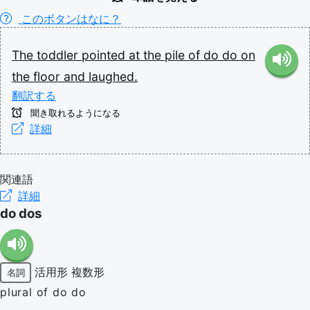
このボタンはなに？
The
toddler
pointed
at
the
pile
of
do
do
on
the
floor
and
laughed.
翻訳する
聞き取れるようになる
詳細
関連語
詳細
do dos
活用形
複数形
名詞
plural of do do