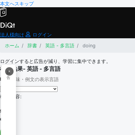
本文へスキップ
DiQt
法人様向け
ログイン
ホーム
辞書
英語 - 多言語
doing
ログインすると広告が減り、学習に集中できます。
検索結果- 英語 - 多言語
×
広
告
意味・例文の表示言語
検索内容:
doing
doing