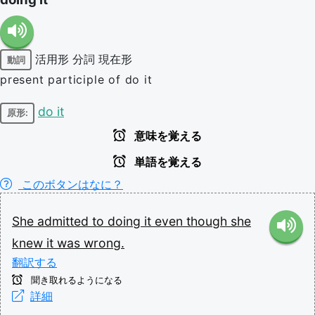
活用形
分詞
現在形
動詞
present participle of do it
do it
原形:
意味を覚える
単語を覚える
このボタンはなに？
She
admitted
to
doing
it
even
though
she
knew
it
was
wrong.
翻訳する
聞き取れるようになる
詳細