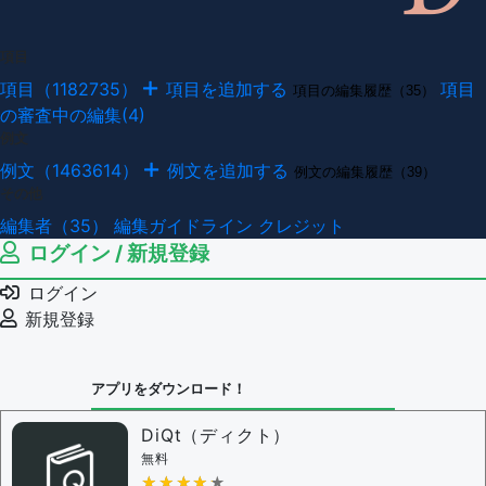
項目
項目（1182735）
項目を追加する
項目
項目の編集履歴（35）
の審査中の編集(4)
例文
例文（1463614）
例文を追加する
例文の編集履歴（39）
その他
編集者（35）
編集ガイドライン
クレジット
ログイン / 新規登録
ログイン
新規登録
アプリをダウンロード！
DiQt（ディクト）
無料
★★★★★
★★★★★