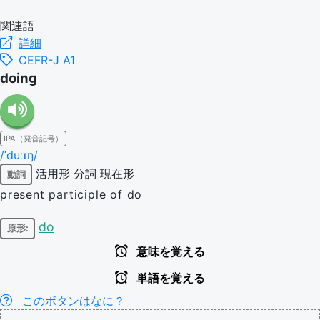
関連語
詳細
CEFR-J A1
doing
IPA（発音記号）
/ˈduːɪŋ/
活用形
分詞
現在形
動詞
present participle of do
do
原形:
意味を覚える
単語を覚える
このボタンはなに？