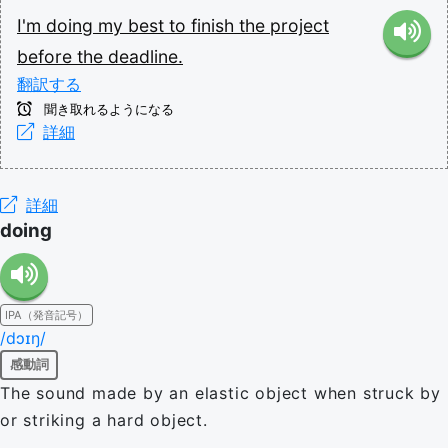
I'm
doing
my
best
to
finish
the
project
before
the
deadline.
翻訳する
聞き取れるようになる
詳細
詳細
doing
IPA（発音記号）
/dɔɪŋ/
感動詞
The sound made by an elastic object when struck by
or striking a hard object.