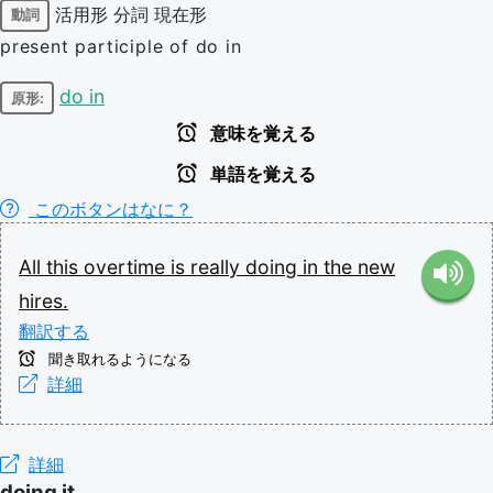
活用形
分詞
現在形
動詞
present participle of do in
do in
原形:
意味を覚える
単語を覚える
このボタンはなに？
All
this
overtime
is
really
doing
in
the
new
hires.
翻訳する
聞き取れるようになる
詳細
詳細
doing it