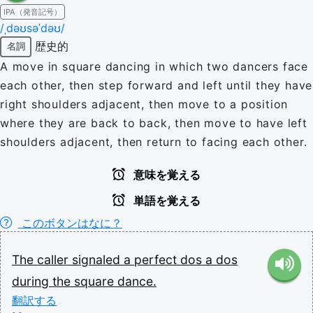
IPA（発音記号）
/ˌdəʊsəˈdəʊ/
歴史的
名詞
A move in square dancing in which two dancers face
each other, then step forward and left until they have
right shoulders adjacent, then move to a position
where they are back to back, then move to have left
shoulders adjacent, then return to facing each other.
意味を覚える
単語を覚える
このボタンはなに？
The
caller
signaled
a
perfect
dos
a
dos
during
the
square
dance.
翻訳する