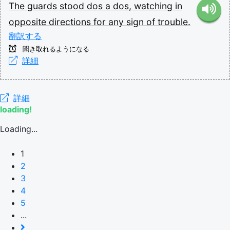
The
guards
stood
dos
a
dos,
watching
in
opposite
directions
for
any
sign
of
trouble.
翻訳する
聞き取れるようになる
詳細
詳細
loading!
Loading...
1
2
3
4
5
...