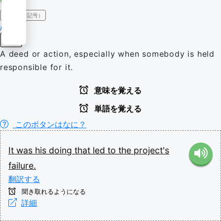
IPA（発音記号）
/ˈduːɪŋ/
名詞
A deed or action, especially when somebody is held
responsible for it.
意味を覚える
単語を覚える
このボタンはなに？
It
was
his
doing
that
led
to
the
project's
failure.
翻訳する
聞き取れるようになる
詳細