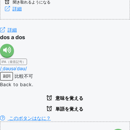
聞き取れるようになる
詳細
詳細
dos a dos
IPA（発音記号）
/ˌdəʊsəˈdəʊ/
比較不可
副詞
Back to back.
意味を覚える
単語を覚える
このボタンはなに？