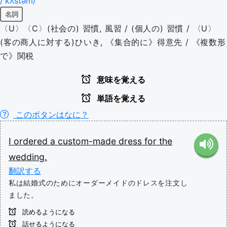
/'kʌstəm/
名詞
〈U〉〈C〉(社会の) 習慣, 風習 / (個人の) 習慣 / 〈U〉
(客の商人に対する)ひいき, 《集合的に》得意先 / 《複数形
で》関税
意味を覚える
単語を覚える
このボタンはなに？
I
ordered
a
custom-made
dress
for
the
wedding.
翻訳する
私は結婚式のためにオーダーメイドのドレスを注文し
ました。
読めるようになる
話せるようになる