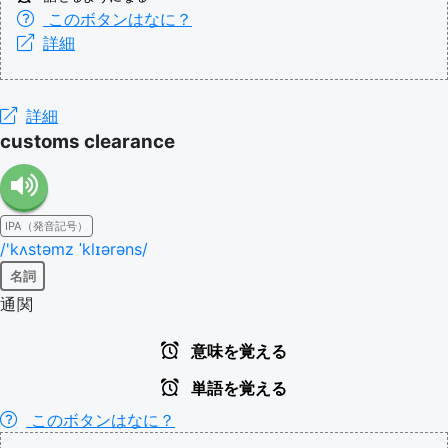
このボタンはなに？
詳細
詳細
customs clearance
IPA（発音記号）
/'kʌstəmz ˈklɪərəns/
名詞
通関
意味を覚える
単語を覚える
このボタンはなに？