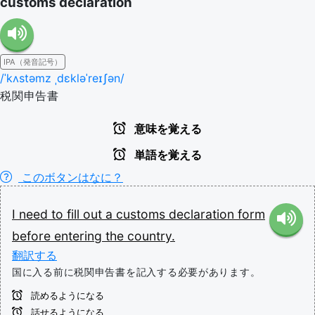
customs declaration
IPA（発音記号）
/ˈkʌstəmz ˌdɛkləˈreɪʃən/
税関申告書
意味を覚える
単語を覚える
このボタンはなに？
I
need
to
fill
out
a
customs
declaration
form
before
entering
the
country.
翻訳する
国に入る前に税関申告書を記入する必要があります。
読めるようになる
話せるようになる