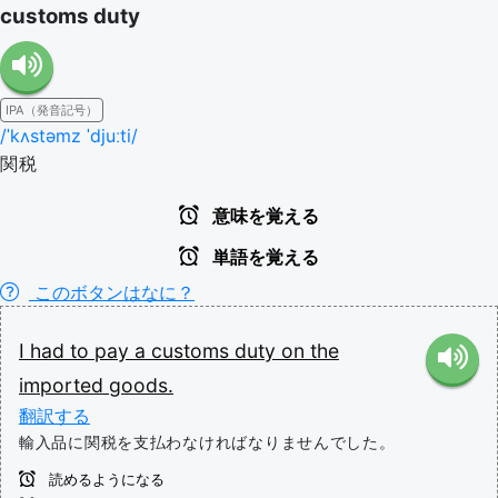
customs duty
IPA（発音記号）
/ˈkʌstəmz ˈdjuːti/
関税
意味を覚える
単語を覚える
このボタンはなに？
I
had
to
pay
a
customs
duty
on
the
imported
goods.
翻訳する
輸入品に関税を支払わなければなりませんでした。
読めるようになる