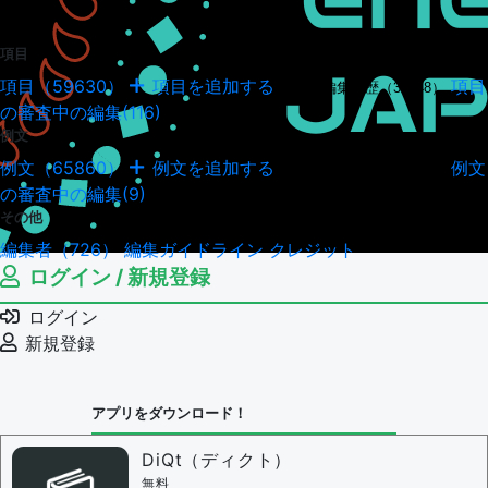
項目
項目（59630）
項目を追加する
項目
項目の編集履歴（34948）
の審査中の編集(116)
例文
例文（65860）
例文を追加する
例文
例文の編集履歴（18043）
の審査中の編集(9)
その他
編集者（726）
編集ガイドライン
クレジット
ログイン / 新規登録
ログイン
新規登録
アプリをダウンロード！
DiQt（ディクト）
無料