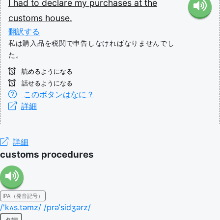
I
had
to
declare
my
purchases
at
the
customs
house.
翻訳する
私は購入品を税関で申告しなければなりませんでし
た。
読めるようになる
話せるようになる
このボタンはなに？
詳細
詳細
customs procedures
IPA（発音記号）
/'kʌs.təmz/ /prəˈsidʒərz/