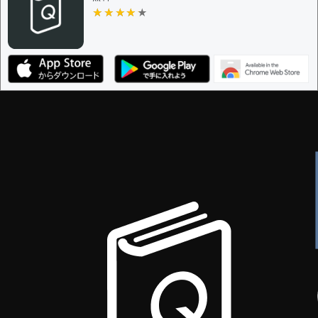
★★★★★
★★★★★