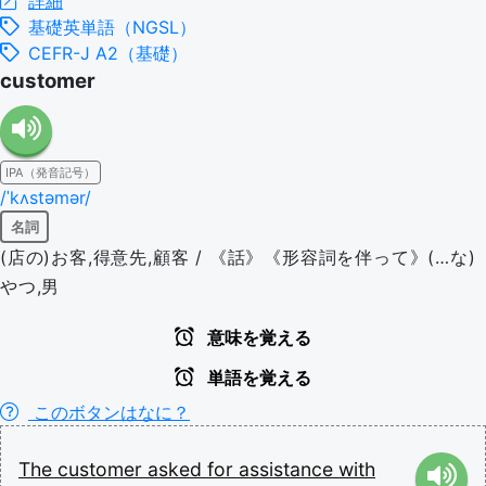
詳細
基礎英単語（NGSL）
CEFR-J A2（基礎）
customer
IPA（発音記号）
/ˈkʌstəmər/
名詞
(店の)お客,得意先,顧客 / 《話》《形容詞を伴って》(…な)
やつ,男
意味を覚える
単語を覚える
このボタンはなに？
The
customer
asked
for
assistance
with