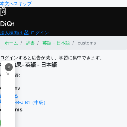
本文へスキップ
DiQt
法人様向け
ログイン
ホーム
辞書
英語 - 日本語
customs
ログインすると広告が減り、学習に集中できます。
検索結果- 英語 - 日本語
×
広
告
検索内容:
customs
翻訳する
CEFR-J B1（中級）
customs