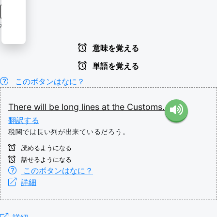
名詞
税関
意味を覚える
単語を覚える
このボタンはなに？
There
will
be
long
lines
at
the
Customs.
翻訳する
税関では長い列が出来ているだろう。
読めるようになる
話せるようになる
このボタンはなに？
詳細