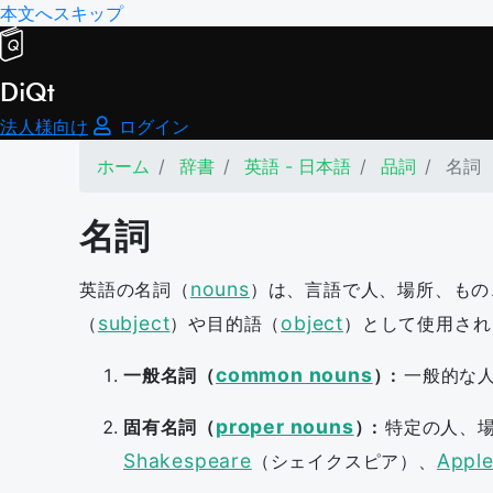
本文へスキップ
DiQt
法人様向け
ログイン
ホーム
辞書
英語 - 日本語
品詞
名詞
名詞
nouns
英語の名詞（
）は、言語で人、場所、もの
subject
object
（
）や目的語（
）として使用され
common nouns
一般名詞（
）:
一般的な人
proper nouns
固有名詞（
）:
特定の人、場
Shakespeare
Appl
（シェイクスピア）、