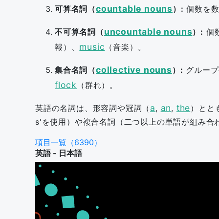
countable nouns
可算名詞（
）:
個数を数
uncountable nouns
不可算名詞（
）:
個
music
報）、
（音楽）。
collective nouns
集合名詞（
）:
グループ
flock
（群れ）。
a
an
the
英語の名詞は、形容詞や冠詞（
,
,
）とと
s'を使用）や複合名詞（二つ以上の単語が組み
項目一覧（6390）
英語 - 日本語