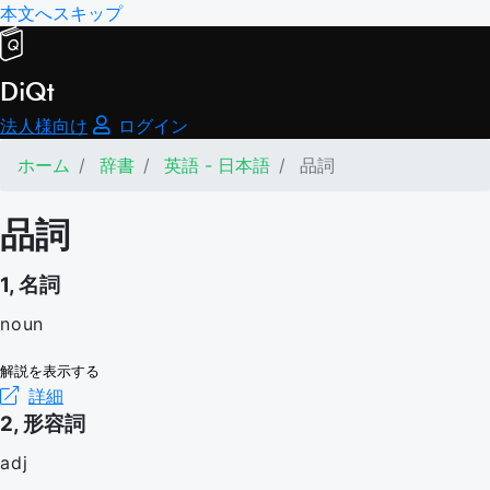
本文へスキップ
DiQt
法人様向け
ログイン
ホーム
辞書
英語 - 日本語
品詞
品詞
1, 名詞
noun
解説を表示する
詳細
2, 形容詞
adj