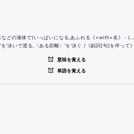
(水などの液体で)いっぱいになる,あふれる《+with+名》・(
を'泳いで渡る,〈ある距離〉‘を'泳ぐ /《副詞[句]を伴って
意味を覚える
単語を覚える