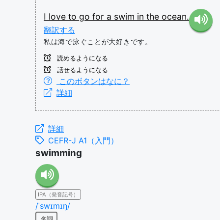
I
love
to
go
for
a
swim
in
the
ocean.
翻訳する
私は海で泳ぐことが大好きです。
読めるようになる
話せるようになる
このボタンはなに？
詳細
詳細
CEFR-J A1（入門）
swimming
IPA（発音記号）
/ˈswɪmɪŋ/
名詞