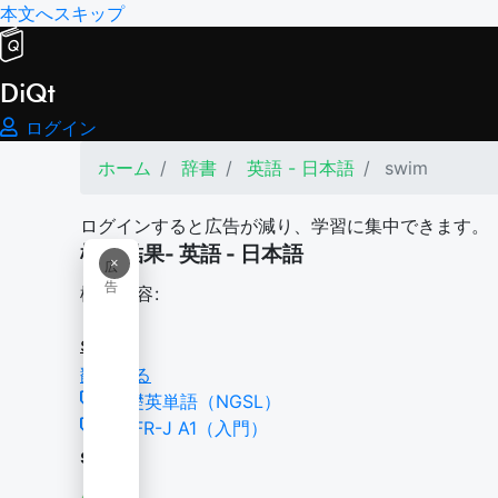
本文へスキップ
DiQt
ログイン
ホーム
辞書
英語 - 日本語
swim
ログインすると広告が減り、学習に集中できます。
検索結果- 英語 - 日本語
×
広
告
検索内容:
swim
翻訳する
基礎英単語（NGSL）
CEFR-J A1（入門）
swim