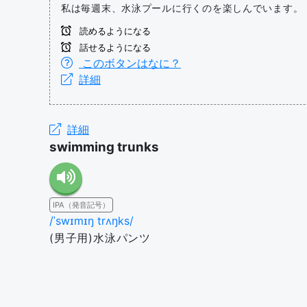
私は毎週末、水泳プールに行くのを楽しんでいます。
読めるようになる
話せるようになる
このボタンはなに？
詳細
詳細
swimming trunks
IPA（発音記号）
/ˈswɪmɪŋ trʌŋks/
(男子用)水泳パンツ