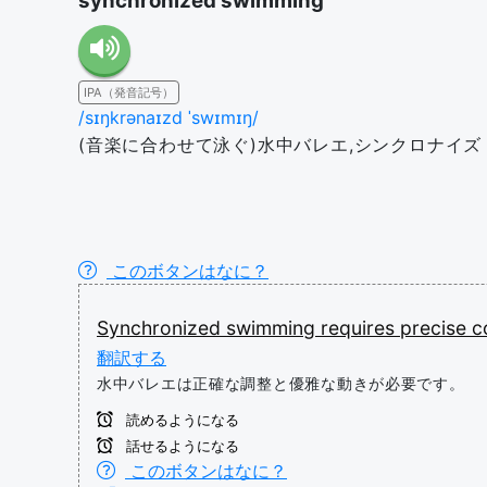
synchronized swimming
IPA（発音記号）
/sɪŋkrənaɪzd ˈswɪmɪŋ/
(音楽に合わせて泳ぐ)水中バレエ,シンクロナイ
このボタンはなに？
Synchronized
swimming
requires
precise
c
翻訳する
水中バレエは正確な調整と優雅な動きが必要です。
読めるようになる
話せるようになる
このボタンはなに？