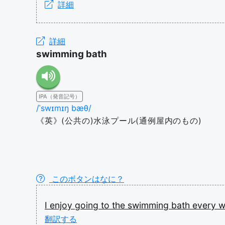
詳細
詳細
swimming bath
IPA（発音記号）
/ˈswɪmɪŋ bæθ/
《英》(公共の)水泳プール(通例屋内のもの)
このボタンはなに？
I
enjoy
going
to
the
swimming
bath
every
w
翻訳する