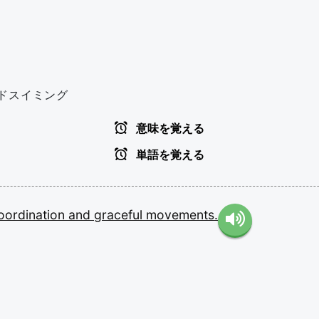
ズドスイミング
意味を覚える
単語を覚える
oordination
and
graceful
movements.