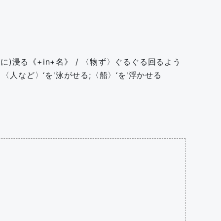
…に)浸る《+in+名》 / 〈物ず〉ぐるぐる回るよう
》〈人など〉‘を'泳がせる;〈船〉‘を'浮かせる