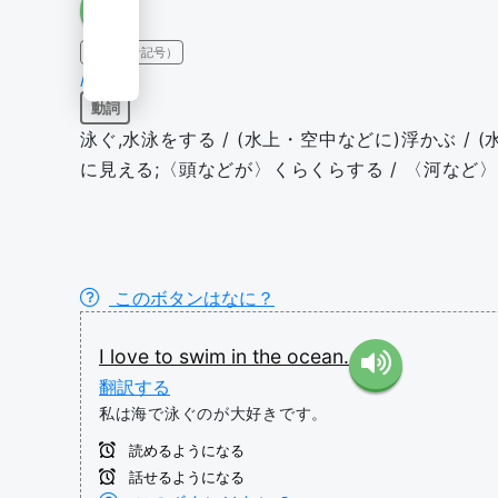
IPA（発音記号）
/swɪm/
動詞
泳ぐ,水泳をする / (水上・空中などに)浮かぶ / 
に見える;〈頭などが〉くらくらする / 〈河など〉‘
このボタンはなに？
I
love
to
swim
in
the
ocean.
翻訳する
私は海で泳ぐのが大好きです。
読めるようになる
話せるようになる