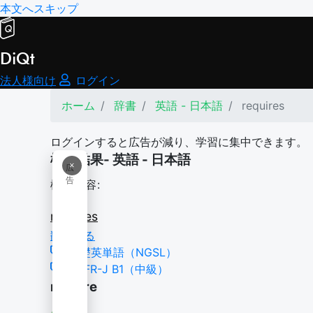
本文へスキップ
DiQt
法人様向け
ログイン
ホーム
辞書
英語 - 日本語
requires
ログインすると広告が減り、学習に集中できます。
検索結果- 英語 - 日本語
×
広
告
検索内容:
requires
翻訳する
基礎英単語（NGSL）
CEFR-J B1（中級）
require