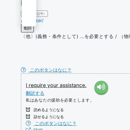
IPA（発音記号）
/rɪˈkwaɪər/
動詞
〈他〉(義務・条件として) ...を必要とする / （
このボタンはなに？
I
require
your
assistance.
翻訳する
私はあなたの援助を必要とします。
読めるようになる
話せるようになる
このボタンはなに？