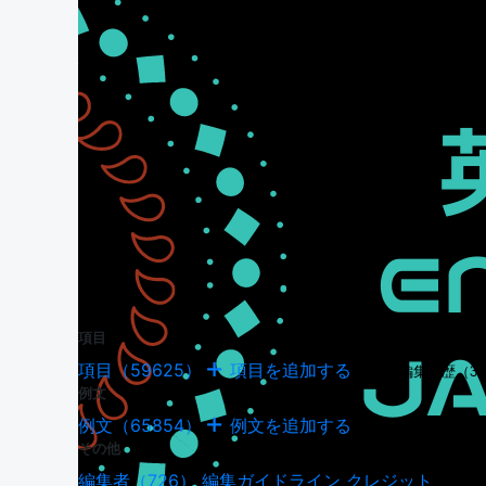
項目
項目（59625）
項目を追加する
項目の編集履歴（34
例文
例文（65854）
例文を追加する
例文の編集履歴（18
その他
編集者（726）
編集ガイドライン
クレジット