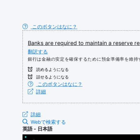
このボタンはなに？
Banks
are
required
to
maintain
a
reserve
r
翻訳する
銀行は金融の安定を確保するために預金準備率を維持
読めるようになる
話せるようになる
このボタンはなに？
詳細
詳細
Webで検索する
英語 - 日本語