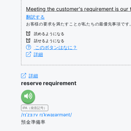
Meeting
the
customer's
requirement
is
our
翻訳する
お客様の要求を満たすことが私たちの最優先事項です
読めるようになる
話せるようになる
このボタンはなに？
詳細
詳細
reserve requirement
IPA（発音記号）
/rɪˈzɜːrv rɪˈkwaɪərmənt/
預金準備率