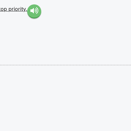
top
priority.
。