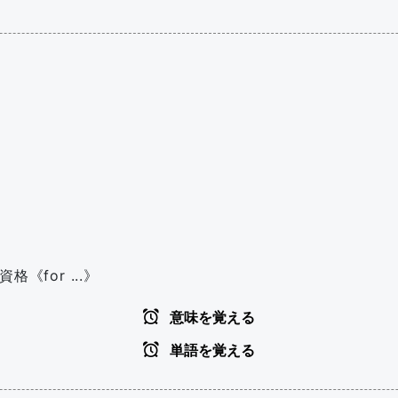
格《for ...》
意味を覚える
単語を覚える