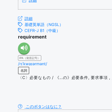
詳細
詳細
基礎英単語（NGSL）
CEFR-J B1（中級）
requirement
IPA（発音記号）
/rɪˈkwaɪərmənt/
名詞
〈C〉必要なもの / 《...の》必要条件, 要求事項 , 資
このボタンはなに？