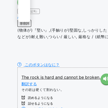
IPA（発音記号）
/hɑrd/
形容詞
(物体が)『堅い』,(手触りが)堅固な,しっかりした 
などが)耐え難い,つらい/ 厳しい, 厳格な / (紙
このボタンはなに？
The
rock
is
hard
and
cannot
be
broken.
翻訳する
その岩は硬くて割れない。
読めるようになる
話せるようになる