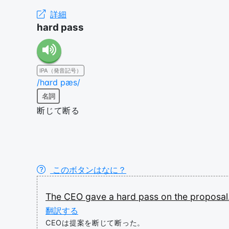
詳細
hard pass
IPA（発音記号）
/hɑrd pæs/
名詞
断じて断る
このボタンはなに？
The
CEO
gave
a
hard
pass
on
the
proposal
翻訳する
CEOは提案を断じて断った。