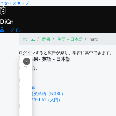
本文へスキップ
DiQt
ログイン
ホーム
辞書
英語 - 日本語
hard
ログインすると広告が減り、学習に集中できます。
検索結果- 英語 - 日本語
×
広
告
検索内容:
hard
翻訳する
基礎英単語（NGSL）
CEFR-J A1（入門）
hard