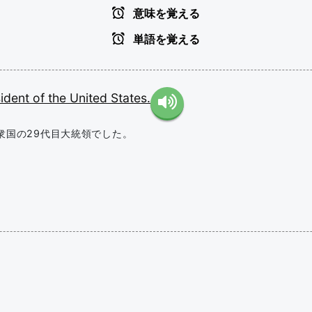
意味を覚える
単語を覚える
sident
of
the
United
States.
衆国の29代目大統領でした。