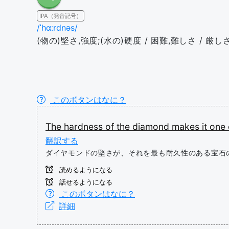
IPA（発音記号）
/ˈhɑːrdnəs/
(物の)堅さ,強度;(水の)硬度 / 困難,難しさ / 厳し
このボタンはなに？
The
hardness
of
the
diamond
makes
it
one
翻訳する
ダイヤモンドの堅さが、それを最も耐久性のある宝石
読めるようになる
話せるようになる
このボタンはなに？
詳細