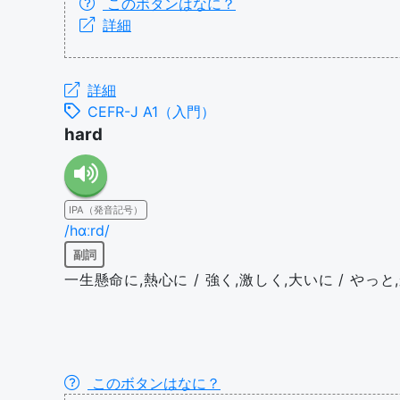
このボタンはなに？
詳細
詳細
CEFR-J A1（入門）
hard
IPA（発音記号）
/hɑːrd/
副詞
一生懸命に,熱心に / 強く,激しく,大いに / やっと
このボタンはなに？