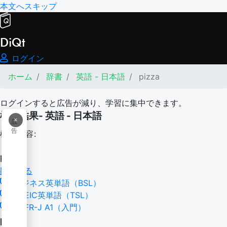
本文へスキップ
DiQt
ログイン
ホーム
辞書
英語 - 日本語
pizza
ログインすると広告が減り、学習に集中できます。
検索結果- 英語 - 日本語
×
広
告
検索内容:
pizza
翻訳する
ビジネス英単語（BSL）
TOEIC英単語（TSL）
CEFR-J A1（入門）
pizza