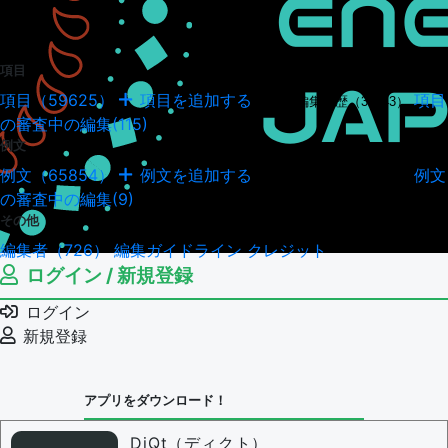
項目
項目（59625）
項目を追加する
項目
項目の編集履歴（34943）
の審査中の編集(115)
例文
例文（65854）
例文を追加する
例文
例文の編集履歴（18037）
の審査中の編集(9)
その他
編集者（726）
編集ガイドライン
クレジット
ログイン / 新規登録
ログイン
新規登録
アプリをダウンロード！
DiQt（ディクト）