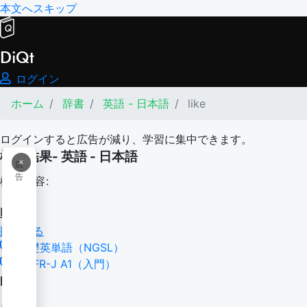
本文へスキップ
DiQt
ログイン
ホーム
辞書
英語 - 日本語
like
ログインすると広告が減り、学習に集中できます。
検索結果- 英語 - 日本語
×
広
告
検索内容:
like
翻訳する
基礎英単語（NGSL）
CEFR-J A1（入門）
like