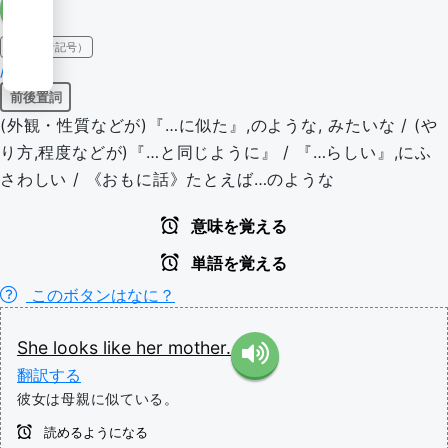
IPA（発音記号）
/laɪk/
前後置詞
(外観・性質などが)『…に似た』,のような, みたいな / (や
り方,程度などが)『…と同じように』 / 『…らしい』,にふ
さわしい / 《おもに話》たとえば…のような
意味を覚える
単語を覚える
このボタンはなに？
She
looks
like
her
mother.
翻訳する
彼女は母親に似ている。
読めるようになる