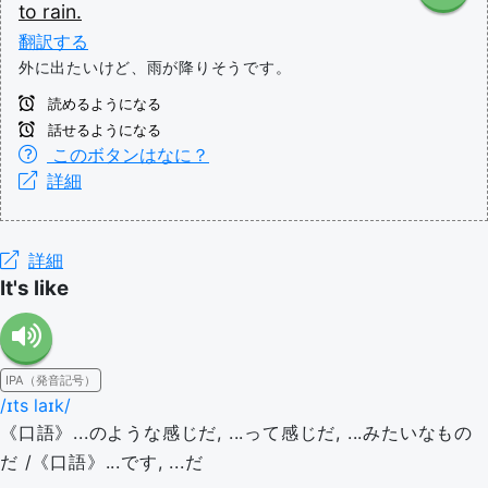
to
rain.
翻訳する
外に出たいけど、雨が降りそうです。
読めるようになる
話せるようになる
このボタンはなに？
詳細
詳細
It's like
IPA（発音記号）
/ɪts laɪk/
《口語》...のような感じだ, ...って感じだ, ...みたいなもの
だ /《口語》...です, ...だ