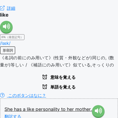
詳細
like
IPA（発音記号）
/laɪk/
形容詞
《名詞の前にのみ用いて》(性質・外観などが)同じの, (数
量が)等しい / 《補語にのみ用いて》似ている,そっくりの
意味を覚える
単語を覚える
このボタンはなに？
She
has
a
like
personality
to
her
mother.
翻訳する