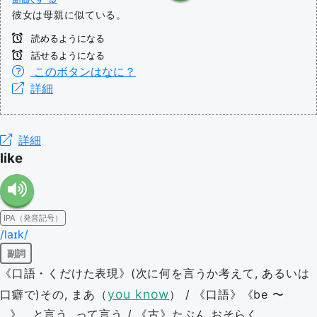
彼女は母親に似ている。
読めるようになる
話せるようになる
このボタンはなに？
詳細
詳細
like
IPA（発音記号）
/laɪk/
副詞
《口語・くだけた表現》(次に何を言うか考えて, あるいは
you know
口癖で)その, まあ（
） / 《口語》《be 〜
...》...と言う, って言う / 《古》たぶん,おそらく