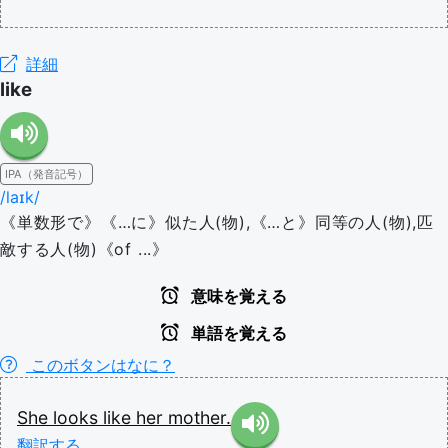
詳細
like
IPA（発音記号）
/laɪk/
《単数形で》《…に》似た人(物),《…と》同等の人(物),匹
敵する人(物)《of ...》
意味を覚える
単語を覚える
このボタンはなに？
She
looks
like
her
mother.
翻訳する