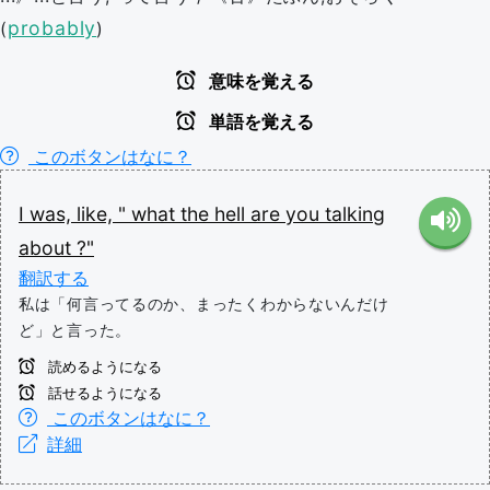
probably
(
)
意味を覚える
単語を覚える
このボタンはなに？
I
was,
like,
"
what the hell
are
you
talking
about
?"
翻訳する
私は「何言ってるのか、まったくわからないんだけ
ど」と言った。
読めるようになる
話せるようになる
このボタンはなに？
詳細