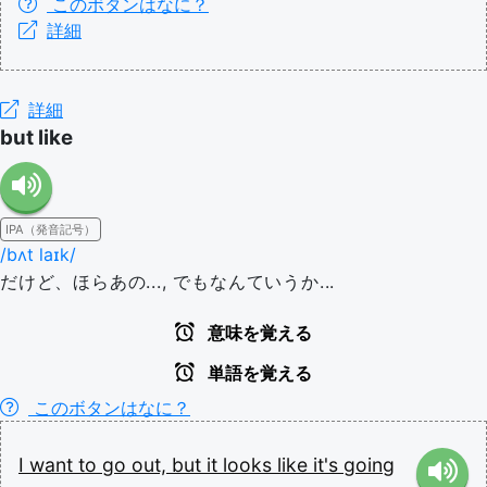
このボタンはなに？
詳細
詳細
but like
IPA（発音記号）
/bʌt laɪk/
だけど、ほらあの..., でもなんていうか...
意味を覚える
単語を覚える
このボタンはなに？
I
want
to
go
out,
but
it
looks
like
it's
going