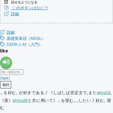
話せるようになる
このボタンはなに？
詳細
詳細
基礎英単語（NGSL）
CEFR-J A1（入門）
like
IPA（発音記号）
/laɪk/
動詞
would
…を好む, が好きである / 《しばしば否定文で,また
,
should
《英》
と共に用いて》…を望む,…したい / 好む, 望
む