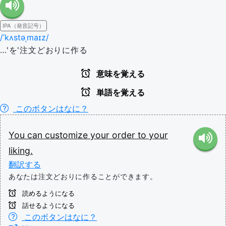
IPA（発音記号）
/ˈkʌstəˌmaɪz/
…'を'注文どおりに作る
意味を覚える
単語を覚える
このボタンはなに？
You
can
customize
your
order
to
your
liking.
翻訳する
あなたは注文どおりに作ることができます。
読めるようになる
話せるようになる
このボタンはなに？