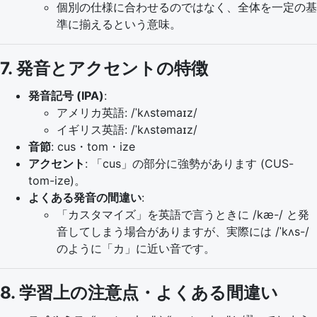
個別の仕様に合わせるのではなく、全体を一定の基
準に揃えるという意味。
7. 発音とアクセントの特徴
発音記号 (IPA)
:
アメリカ英語: /ˈkʌstəmaɪz/
イギリス英語: /ˈkʌstəmaɪz/
音節
: cus・tom・ize
アクセント
: 「cus」の部分に強勢があります (CUS-
tom-ize)。
よくある発音の間違い
:
「カスタマイズ」を英語で言うときに /kæ-/ と発
音してしまう場合がありますが、実際には /ˈkʌs-/
のように「カ」に近い音です。
8. 学習上の注意点・よくある間違い