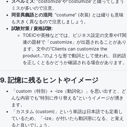
スペルミス
: “costomize”や“costumize”と綴ってしまう
ミスが多いので注意。
同音異義語との混同
: “costume” (衣装) とは綴りも意味
も大きく異なるので注意しましょう。
試験対策 / 資格試験
:
TOEICや英検などでは、ビジネス設定の文章やIT関
連の題材で「customize」が出題されることがあり
ます。文中の“Clients can customize the
product...”のような形で動詞として使われ、目的語
を正しくとるかどうか確認される場合があります。
9. 記憶に残るヒントやイメージ
「custom（特別）+ -ize（動詞化）」を思い出すと、ど
んな内容でも“特別に作り替える”というイメージが湧き
ます。
「カスタム (custom)」という単語は日本語でも定着し
ているため、「-ize」が付いたら動詞形になる、と覚え
ると良いでしょう。