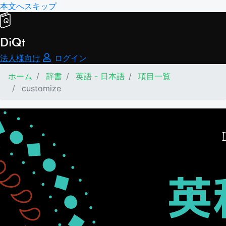
本文へスキップ
DiQt
法人様向け
ログイン
ホーム
辞書
英語 - 日本語
項目一覧
customize