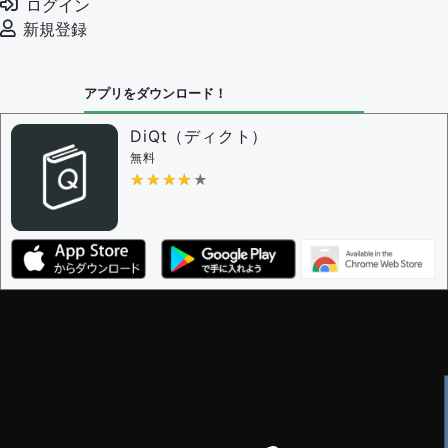
ログイン
例文の削除を審査する
新規登録
審査に対する投票権限を持つユーザー -
編集者
決定に必要な投票数 -
1
アプリをダウンロード！
問題の編集設定
問題の編集権限を持つユーザー -
すべてのユーザー
DiQt（ディクト）
審査に対する投票権限を持つユーザー -
すべてのユー
無料
ザー
★★★★★
★★★★★
決定に必要な投票数 -
1
編集ガイドライン