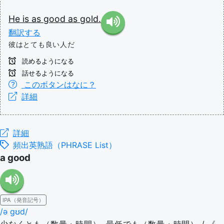
He
is
as
good
as
gold.
翻訳する
彼はとても良い人だ
読めるようになる
話せるようになる
このボタンはなに？
詳細
詳細
頻出英熟語（PHRASE List）
a good
IPA（発音記号）
/ə ɡʊd/