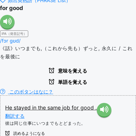
頻出英熟語（PHRASE List）
for good
IPA（発音記号）
/fɔr ɡʊd/
《話》いつまでも,（これから先も）ずっと, 永久に / これ
を最後に
意味を覚える
単語を覚える
このボタンはなに？
He
stayed
in
the
same
job
for good
.
翻訳する
彼は同じ仕事にいつまでもとどまった。
読めるようになる