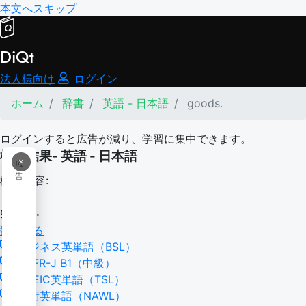
本文へスキップ
DiQt
法人様向け
ログイン
ホーム
辞書
英語 - 日本語
goods.
ログインすると広告が減り、学習に集中できます。
検索結果- 英語 - 日本語
×
広
告
検索内容:
goods.
翻訳する
ビジネス英単語（BSL）
CEFR-J B1（中級）
TOEIC英単語（TSL）
学術英単語（NAWL）