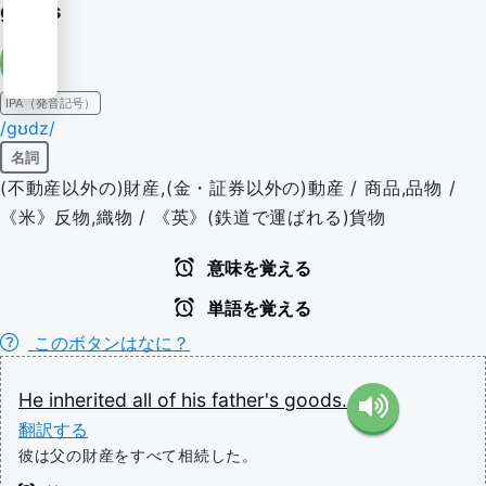
goods
IPA（発音記号）
/ɡʊdz/
名詞
(不動産以外の)財産,(金・証券以外の)動産 / 商品,品物 /
《米》反物,織物 / 《英》(鉄道で運ばれる)貨物
意味を覚える
単語を覚える
このボタンはなに？
He
inherited
all
of
his
father's
goods.
翻訳する
彼は父の財産をすべて相続した。