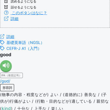
読めるようになる
話せるようになる
このボタンはなに？
詳細
詳細
基礎英単語（NGSL）
CEFR-J A1（入門）
good
IPA（発音記号）
/ɡʊd/
形容詞
(物事の内容・程度などが) よい / (道徳的に) 善良な / (子
供が)行儀がよい / (行動・目的などが)適している / 親切な
kind
(
) / 十分な / 上手な / 楽しい