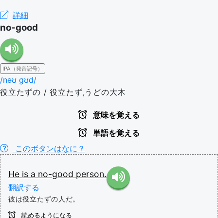
詳細
no-good
IPA（発音記号）
/nəʊ ɡʊd/
役立たずの / 役立たず,うどの大木
意味を覚える
単語を覚える
このボタンはなに？
He
is
a
no-good
person.
翻訳する
彼は役立たずの人だ。
読めるようになる