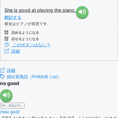
She
is
good
at
playing
the
piano.
翻訳する
彼女はピアノが得意です。
読めるようになる
話せるようになる
このボタンはなに？
詳細
詳細
頻出英熟語（PHRASE List）
no good
IPA（発音記号）
/nəʊ ɡʊd/