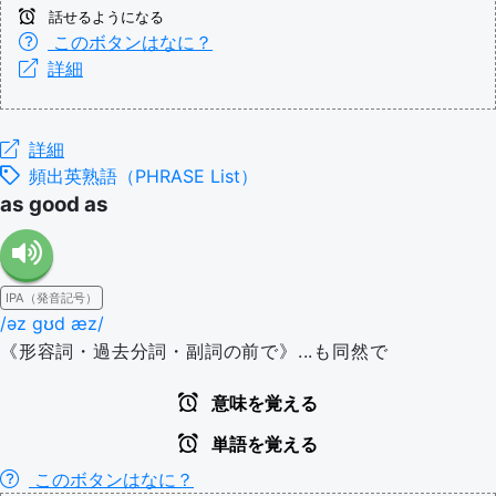
話せるようになる
このボタンはなに？
詳細
詳細
頻出英熟語（PHRASE List）
as good as
IPA（発音記号）
/əz ɡʊd æz/
《形容詞・過去分詞・副詞の前で》...も同然で
意味を覚える
単語を覚える
このボタンはなに？