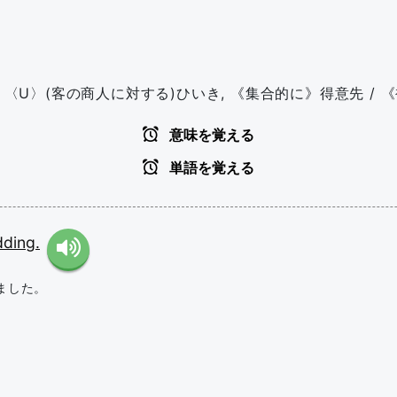
慣 / 〈U〉(客の商人に対する)ひいき, 《集合的に》得意先 /
意味を覚える
単語を覚える
ding.
ました。