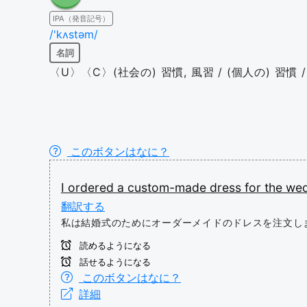
IPA（発音記号）
/'kʌstəm/
名詞
〈U〉〈C〉(社会の) 習慣, 風習 / (個人の) 習
このボタンはなに？
I
ordered
a
custom-made
dress
for
the
wed
翻訳する
私は結婚式のためにオーダーメイドのドレスを注文し
読めるようになる
話せるようになる
このボタンはなに？
詳細