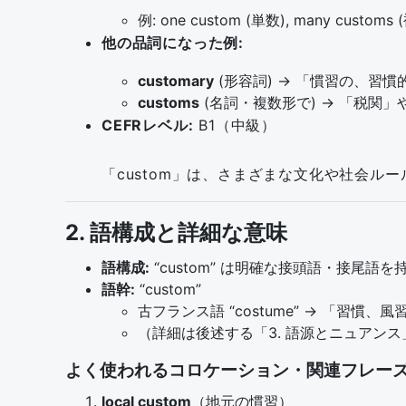
例: one custom (単数), many customs 
他の品詞になった例:
customary
(形容詞) → 「慣習の、習慣
customs
(名詞・複数形で) → 「税関
CEFRレベル:
B1（中級）
「custom」は、さまざまな文化や社会
2. 語構成と詳細な意味
語構成:
“custom” は明確な接頭語・接尾語
語幹:
“custom”
古フランス語 “costume” → 「習慣、風
（詳細は後述する「3. 語源とニュアン
よく使われるコロケーション・関連フレーズ
local custom
（地元の慣習）