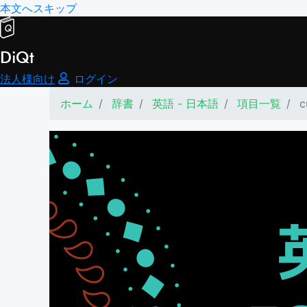
本文へスキップ
DiQt
法人様向け
ログイン
ホーム
辞書
英語 - 日本語
項目一覧
c