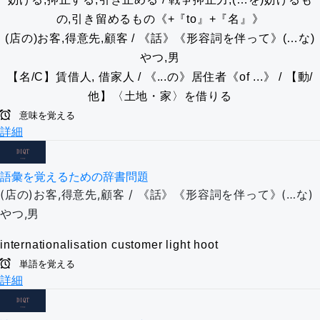
の,引き留めるもの《+『to』+『名』》
(店の)お客,得意先,顧客 / 《話》《形容詞を伴って》(…な)
やつ,男
【名/C】賃借人, 借家人 / 《...の》居住者《of ...》 / 【動/
他】〈土地・家〉を借りる
意味を覚える
詳細
語彙を覚えるための辞書問題
(店の)お客,得意先,顧客 / 《話》《形容詞を伴って》(…な)
やつ,男
internationalisation
customer
light
hoot
単語を覚える
詳細