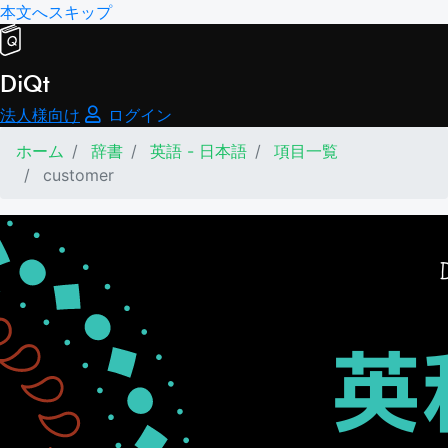
本文へスキップ
DiQt
法人様向け
ログイン
ホーム
辞書
英語 - 日本語
項目一覧
customer