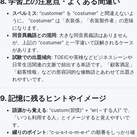
8. 学習上の注意点・よくある間違い
スペルミス
: “customer” を “costumer” と間違えないよ
うに。 “costumer” は「衣装係」「衣装製作者」の意味
になります。
同音異義語との混同
: 大きな同音異義語はありません
が、上記の “costumer” と一字違いで誤解されるケース
があります。
試験での出題傾向
: TOEICや英検などビジネスシーンや
日常生活関連の文脈で頻出する単語です。「顧客満足」
「顧客情報」などの形容詞的な修飾語とあわせて出題さ
れやすいです。
9. 記憶に残るヒントやイメージ
語源から覚える
: “custom(習慣)” + “er(～する人)” で、
「いつも利用する人」とイメージすると覚えやすいで
す。
綴りのポイント
: “c-u-s-t-o-m-e-r” の順番をしっかり確