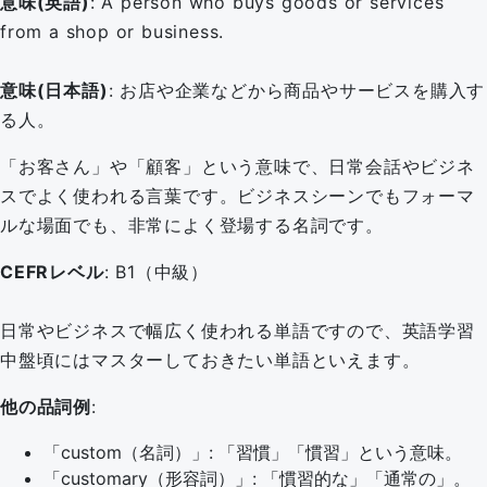
意味(英語)
: A person who buys goods or services
from a shop or business.
意味(日本語)
: お店や企業などから商品やサービスを購入す
る人。
「お客さん」や「顧客」という意味で、日常会話やビジネ
スでよく使われる言葉です。ビジネスシーンでもフォーマ
ルな場面でも、非常によく登場する名詞です。
CEFRレベル
: B1（中級）
日常やビジネスで幅広く使われる単語ですので、英語学習
中盤頃にはマスターしておきたい単語といえます。
他の品詞例
:
「custom（名詞）」: 「習慣」「慣習」という意味。
「customary（形容詞）」: 「慣習的な」「通常の」。