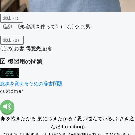
意味（1）
《話》《形容詞を伴って》(…な)やつ,男
意味（2）
(店の)
お客
,
得意先
,顧客
復習用の問題
意味を覚えるための辞書問題
customer
卵を抱きたがる,巣につきたがる / 思い悩んでいる,ふさぎ込
んだ(brooding)
妨げる,抑止する,引き止める / 戦争抑止力;(…を)妨げるも