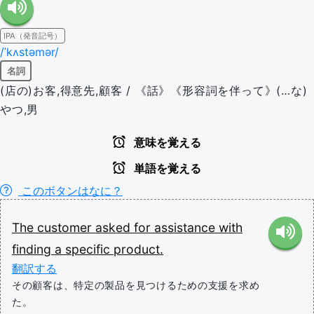
IPA（発音記号）
/ˈkʌstəmər/
名詞
(店の)お客,得意先,顧客 / 《話》《形容詞を伴って》(…な)
やつ,男
意味を覚える
単語を覚える
このボタンはなに？
The
customer
asked
for
assistance
with
finding
a
specific
product.
翻訳する
その顧客は、特定の製品を見つけるための支援を求め
た。