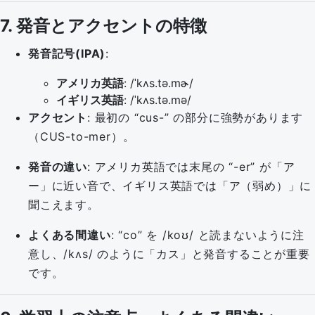
7. 発音とアクセントの特徴
発音記号(IPA)
:
アメリカ英語
: /ˈkʌs.tə.mɚ/
イギリス英語
: /ˈkʌs.tə.mə/
アクセント
: 最初の “cus-” の部分に強勢があります
（CUS-to-mer）。
発音の違い
: アメリカ英語では末尾の “-er” が「ア
ー」に近い音で、イギリス英語では「ア（弱め）」に
聞こえます。
よくある間違い
: “co” を /koʊ/ と読まないように注
意し、/kʌs/ のように「カス」と発音することが重要
です。