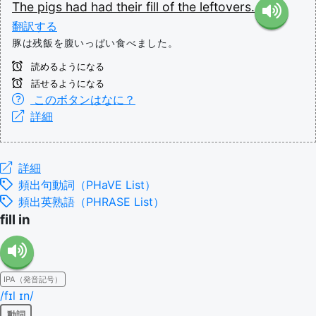
The
pigs
had
had
their
fill
of
the
leftovers.
翻訳する
豚は残飯を腹いっぱい食べました。
読めるようになる
話せるようになる
このボタンはなに？
詳細
詳細
頻出句動詞（PHaVE List）
頻出英熟語（PHRASE List）
fill in
IPA（発音記号）
/fɪl ɪn/
動詞