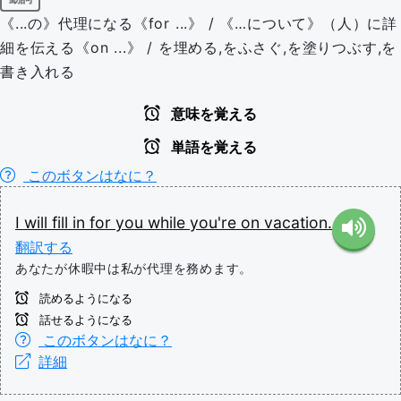
《...の》代理になる《for ...》 / 《…について》（人）に詳
細を伝える《on ...》 / を埋める,をふさぐ,を塗りつぶす,を
書き入れる
意味を覚える
単語を覚える
このボタンはなに？
I
will
fill
in
for
you
while
you're
on
vacation.
翻訳する
あなたが休暇中は私が代理を務めます。
読めるようになる
話せるようになる
このボタンはなに？
詳細