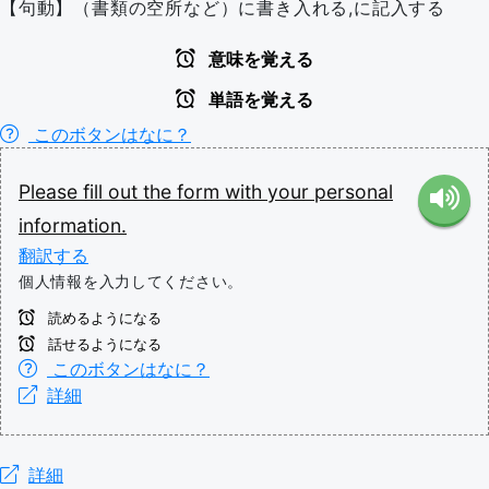
【句動】（書類の空所など）に書き入れる,に記入する
意味を覚える
単語を覚える
このボタンはなに？
Please
fill
out
the
form
with
your
personal
information.
翻訳する
個人情報を入力してください。
読めるようになる
話せるようになる
このボタンはなに？
詳細
詳細