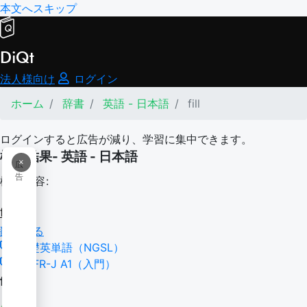
本文へスキップ
DiQt
法人様向け
ログイン
ホーム
辞書
英語 - 日本語
fill
ログインすると広告が減り、学習に集中できます。
検索結果- 英語 - 日本語
×
広
告
検索内容:
fill
翻訳する
基礎英単語（NGSL）
CEFR-J A1（入門）
fill