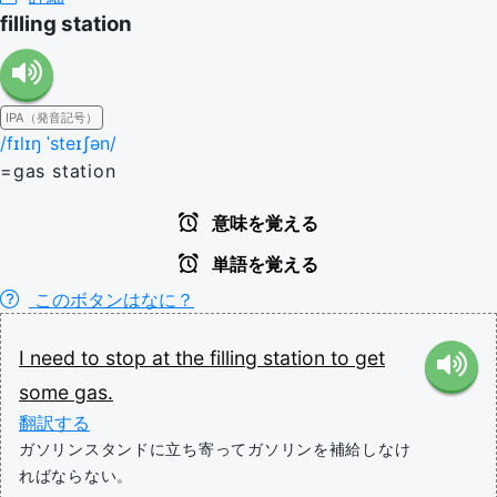
filling station
IPA（発音記号）
/fɪlɪŋ ˈsteɪʃən/
=gas station
意味を覚える
単語を覚える
このボタンはなに？
I
need
to
stop
at
the
filling
station
to
get
some
gas.
翻訳する
ガソリンスタンドに立ち寄ってガソリンを補給しなけ
ればならない。