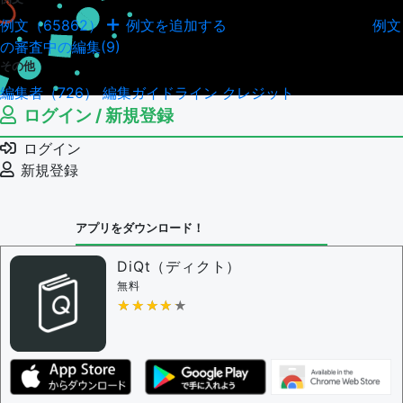
例文（65862）
例文を追加する
例文
例文の編集履歴（18045）
の審査中の編集(9)
その他
編集者（726）
編集ガイドライン
クレジット
ログイン / 新規登録
ログイン
新規登録
アプリをダウンロード！
DiQt（ディクト）
無料
★★★★★
★★★★★