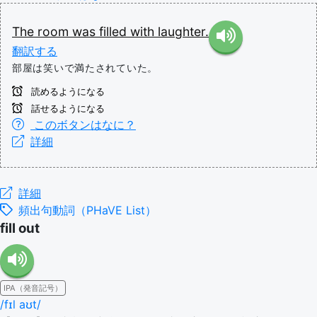
The
room
was
filled
with
laughter.
翻訳する
部屋は笑いで満たされていた。
読めるようになる
話せるようになる
このボタンはなに？
詳細
詳細
頻出句動詞（PHaVE List）
fill out
IPA（発音記号）
/fɪl aʊt/