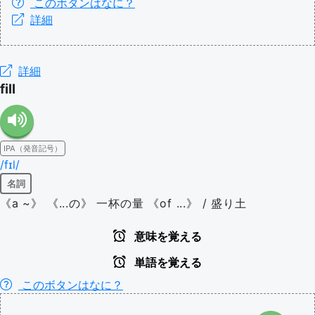
このボタンはなに？
詳細
詳細
fill
IPA（発音記号）
/fɪl/
名詞
《a ~》 《...の》 一杯の量 《of ...》 / 盛り土
意味を覚える
単語を覚える
このボタンはなに？