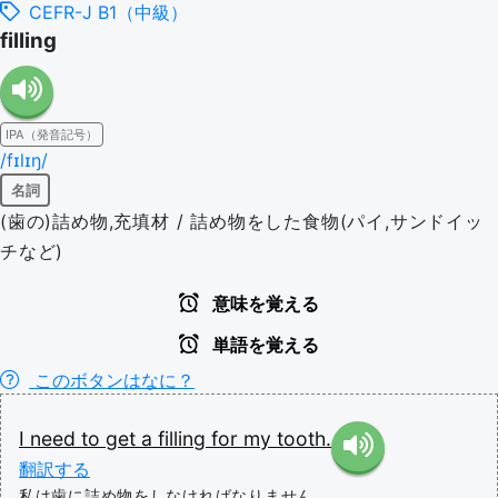
CEFR-J B1（中級）
filling
IPA（発音記号）
/fɪlɪŋ/
名詞
(歯の)詰め物,充填材 / 詰め物をした食物(パイ,サンドイッ
チなど)
意味を覚える
単語を覚える
このボタンはなに？
I
need
to
get
a
filling
for
my
tooth.
翻訳する
私は歯に詰め物をしなければなりません。