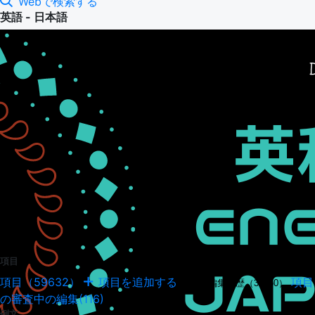
Webで検索する
英語 - 日本語
項目
項目（59632）
項目を追加する
項目
項目の編集履歴（34950）
の審査中の編集(116)
例文