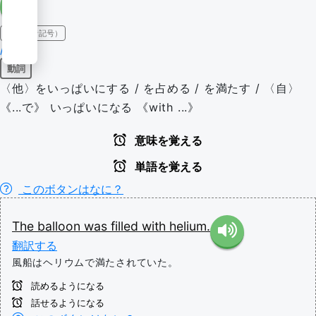
IPA（発音記号）
/fɪl/
動詞
〈他〉をいっぱいにする / を占める / を満たす / 〈自〉
《...で》 いっぱいになる 《with ...》
意味を覚える
単語を覚える
このボタンはなに？
The
balloon
was
filled
with
helium.
翻訳する
風船はヘリウムで満たされていた。
読めるようになる
話せるようになる