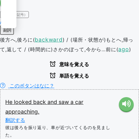
IPA（発音記号）
/bæk/
副詞
backward
後方へ,後ろに(
) / (場所・状態が)もとへ,帰っ
ago
て,返して / (時間的に)さかのぼって,今から…前に(
)
意味を覚える
単語を覚える
このボタンはなに？
He
looked
back
and
saw
a
car
approaching.
翻訳する
彼は後ろを振り返り、車が近づいてくるのを見まし
た。