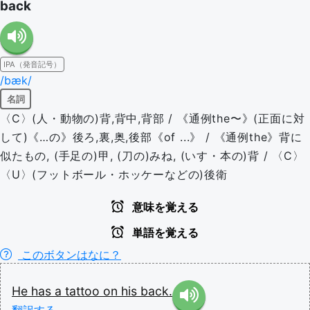
back
IPA（発音記号）
/bæk/
名詞
〈C〉(人・動物の)背,背中,背部 / 《通例the〜》(正面に対
して)《…の》後ろ,裏,奥,後部《of ...》 / 《通例the》背に
似たもの, (手足の)甲, (刀の)みね, (いす・本の)背 / 〈C〉
〈U〉(フットボール・ホッケーなどの)後衛
意味を覚える
単語を覚える
このボタンはなに？
He
has
a
tattoo
on
his
back.