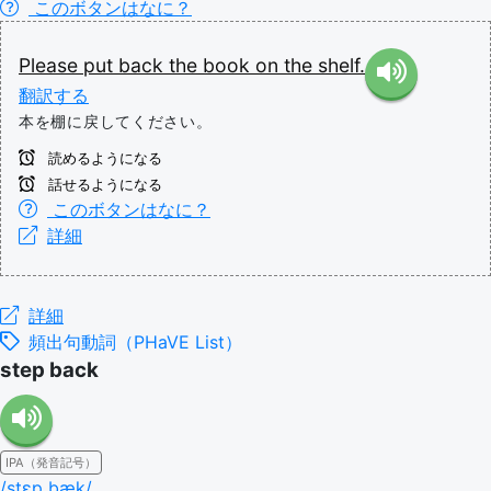
このボタンはなに？
Please
put
back
the
book
on
the
shelf.
翻訳する
本を棚に戻してください。
読めるようになる
話せるようになる
このボタンはなに？
詳細
詳細
頻出句動詞（PHaVE List）
step back
IPA（発音記号）
/stɛp bæk/