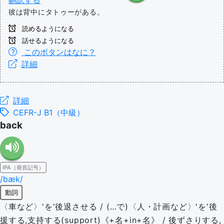
翻訳する
彼は背中にタトゥーがある。
読めるようになる
話せるようになる
このボタンはなに？
詳細
詳細
CEFR-J B1（中級）
back
IPA（発音記号）
/bæk/
動詞
〈車など〉'を'後退させる / (…で)〈人・計画など〉'を'後
援する,支持する(support)《+名+in+名》 / 後ずさりする,