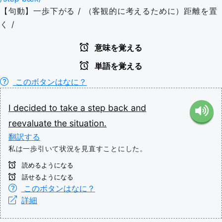
【句動】一歩下がる / （客観的に考えるために）距離を置
く /
意味を覚える
単語を覚える
このボタンはなに？
I
decided
to
take
a
step
back
and
reevaluate
the
situation.
翻訳する
私は一歩引いて状況を見直すことにした。
読めるようになる
話せるようになる
このボタンはなに？
詳細