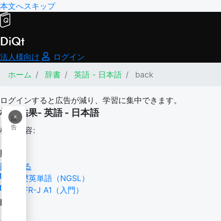
本文へスキップ
DiQt
法人様向け
ログイン
ホーム
辞書
英語 - 日本語
back
ログインすると広告が減り、学習に集中できます。
検索結果- 英語 - 日本語
×
広
告
検索内容:
back
翻訳する
基礎英単語（NGSL）
CEFR-J A1（入門）
back