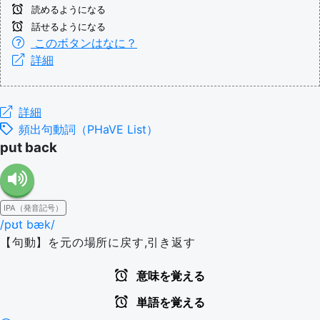
読めるようになる
話せるようになる
このボタンはなに？
詳細
詳細
頻出句動詞（PHaVE List）
put back
IPA（発音記号）
/pʊt bæk/
【句動】を元の場所に戻す,引き返す
意味を覚える
単語を覚える