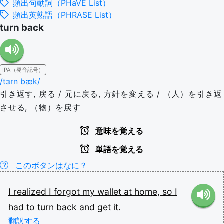
頻出句動詞（PHaVE List）
頻出英熟語（PHRASE List）
turn back
IPA（発音記号）
/tɜrn bæk/
引き返す, 戻る / 元に戻る, 方針を変える / （人）を引き返
させる, （物）を戻す
意味を覚える
単語を覚える
このボタンはなに？
I
realized
I
forgot
my
wallet
at
home,
so
I
had
to
turn
back
and
get
it.
翻訳する