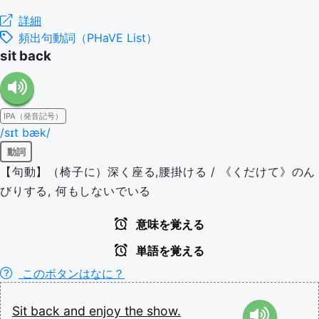
詳細
頻出句動詞（PHaVE List）
sit back
IPA（発音記号）
/sɪt bæk/
動詞
【句動】（椅子に）深く座る,腰掛ける / 《くだけて》のん
びりする, 何もしないでいる
意味を覚える
単語を覚える
このボタンはなに？
Sit
back
and
enjoy
the
show.