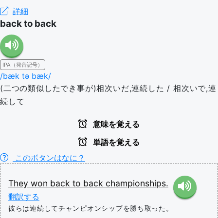
詳細
back to back
IPA（発音記号）
/bæk tə bæk/
(二つの類似したでき事が)相次いだ,連続した / 相次いで,連
続して
意味を覚える
単語を覚える
このボタンはなに？
They
won
back
to
back
championships.
翻訳する
彼らは連続してチャンピオンシップを勝ち取った。