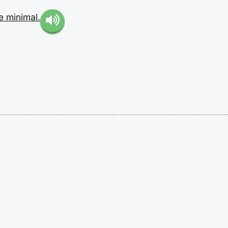
e
minimal.