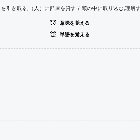
引き取る,（人）に部屋を貸す / 頭の中に取り込む,理解する
意味を覚える
単語を覚える