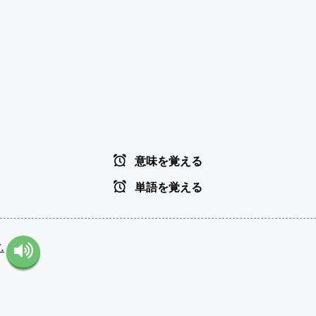
意味を覚える
単語を覚える
.
。