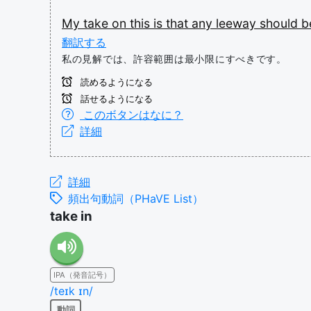
My
take
on
this
is
that
any
leeway
should
b
翻訳する
私の見解では、許容範囲は最小限にすべきです。
読めるようになる
話せるようになる
このボタンはなに？
詳細
詳細
頻出句動詞（PHaVE List）
take in
IPA（発音記号）
/teɪk ɪn/
動詞