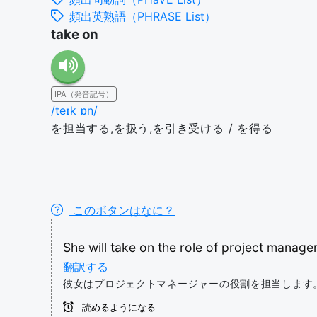
頻出英熟語（PHRASE List）
take on
IPA（発音記号）
/teɪk ɒn/
を担当する,を扱う,を引き受ける / を得る
このボタンはなに？
She
will
take
on
the
role
of
project
manager
翻訳する
彼女はプロジェクトマネージャーの役割を担当します
読めるようになる