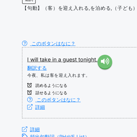
【句動】（客）を迎え入れる,を泊める,（子ども）を
このボタンはなに？
I
will
take
in
a
guest
tonight.
翻訳する
今夜、私は客を迎え入れます。
読めるようになる
話せるようになる
このボタンはなに？
詳細
詳細
頻出句動詞（PHaVE List）