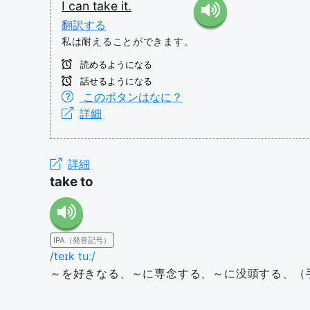
I
can
take
it.
翻訳する
私は耐えることができます。
読めるようになる
話せるようになる
このボタンはなに？
詳細
詳細
take to
IPA（発音記号）
/teɪk tuː/
～を好きなる、～に専念する、～に没頭する、（