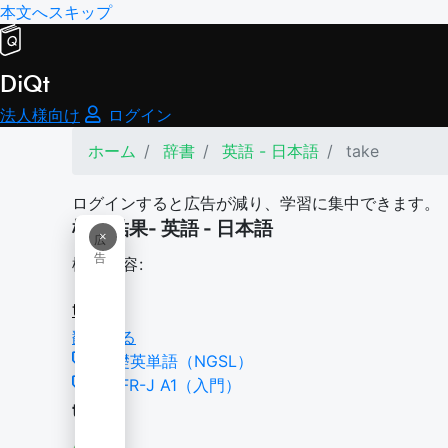
本文へスキップ
DiQt
法人様向け
ログイン
ホーム
辞書
英語 - 日本語
take
ログインすると広告が減り、学習に集中できます。
検索結果- 英語 - 日本語
×
広
告
検索内容:
take
翻訳する
基礎英単語（NGSL）
CEFR-J A1（入門）
take