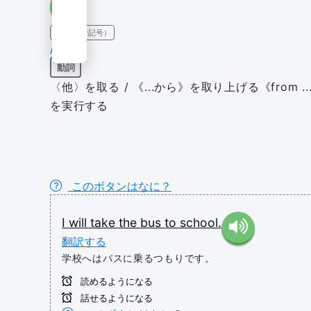
IPA（発音記号）
/teɪk/
動詞
〈他〉を取る / 《...から》を取り上げる《from 
を実行する
このボタンはなに？
I
will
take
the
bus
to
school.
翻訳する
学校へはバスに乗るつもりです。
読めるようになる
話せるようになる