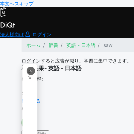
本文へスキップ
DiQt
法人様向け
ログイン
ホーム
辞書
英語 - 日本語
saw
ログインすると広告が減り、学習に集中できます。
検索結果- 英語 - 日本語
×
広
告
検索内容:
saw
翻訳する
saw
IPA（発音記号）