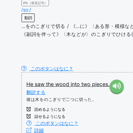
IPA（発音記号）
/sɔː/
動詞
…をのこぎりで切る / 《…に》〈ある形・模様など〉を
《副詞を伴って》〈木などが〉のこぎりでひける(
このボタンはなに？
He
saw
the
wood
into
two
pieces.
翻訳する
彼は木をのこぎりで二つに切った。
読めるようになる
話せるようになる
このボタンはなに？
詳細