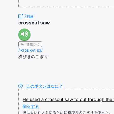
詳細
crosscut saw
IPA（発音記号）
/ˈkrɔsˌkʌt sɔ/
横びきのこぎり
このボタンはなに？
He
used
a
crosscut
saw
to
cut
through
the
翻訳する
彼は太い丸太を切るために横びきのこぎりを使った。