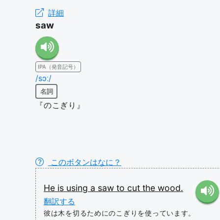
詳細
saw
IPA（発音記号）
/sɔː/
名詞
『のこぎり』
このボタンはなに？
He
is
using
a
saw
to
cut
the
wood.
翻訳する
彼は木を切るためにのこぎりを使っています。