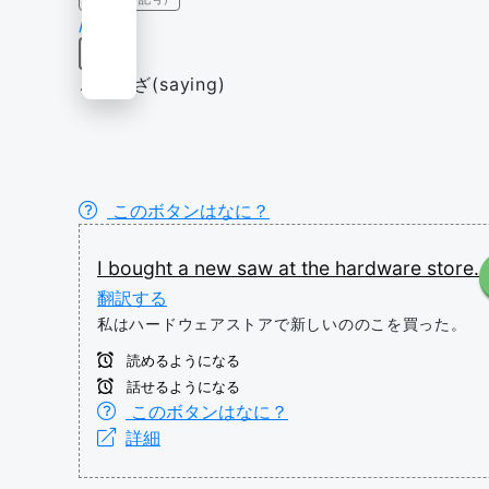
/sɔ/
名詞
ことわざ(saying)
このボタンはなに？
I
bought
a
new
saw
at
the
hardware
store.
翻訳する
私はハードウェアストアで新しいののこを買った。
読めるようになる
話せるようになる
このボタンはなに？
詳細