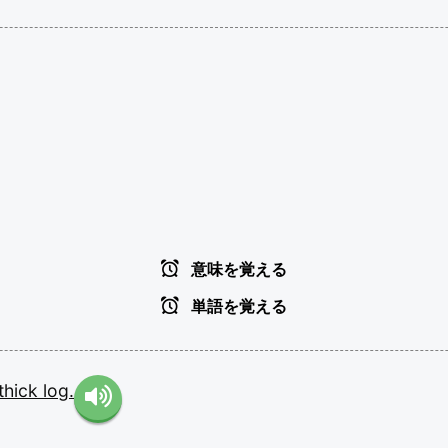
意味を覚える
単語を覚える
thick
log.