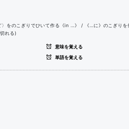
のこぎりでひいて作る《in ...》 / 《…に》のこぎりを使う
切れる)
意味を覚える
単語を覚える