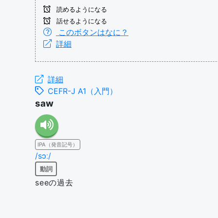
読めるようになる
話せるようになる
このボタンはなに？
詳細
詳細
CEFR-J A1（入門）
saw
IPA（発音記号）
/sɔː/
動詞
seeの過去