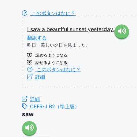
このボタンはなに？
I
saw
a
beautiful
sunset
yesterday.
翻訳する
昨日、美しい夕日を見ました。
読めるようになる
話せるようになる
このボタンはなに？
詳細
詳細
CEFR-J B2（準上級）
saw