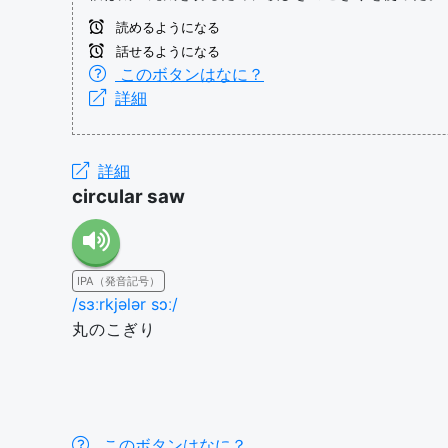
読めるようになる
話せるようになる
このボタンはなに？
詳細
詳細
circular saw
IPA（発音記号）
/sɜːrkjələr sɔː/
丸のこぎり
このボタンはなに？