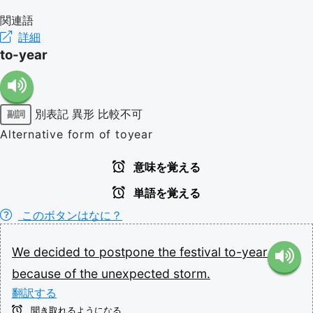
関連語
詳細
to-year
別表記
異形
比較不可
副詞
Alternative form of toyear
意味を覚える
単語を覚える
このボタンはなに？
We
decided
to
postpone
the
festival
to-year
because
of
the
unexpected
storm.
翻訳する
聞き取れるようになる