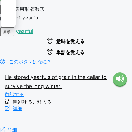
活用形
複数形
名詞
plural of yearful
yearful
原形:
意味を覚える
単語を覚える
このボタンはなに？
He
stored
yearfuls
of
grain
in
the
cellar
to
survive
the
long
winter.
翻訳する
聞き取れるようになる
詳細
詳細