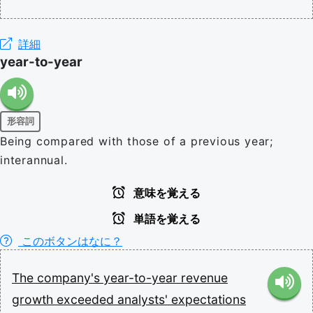
詳細
year-to-year
形容詞
Being compared with those of a previous year;
interannual.
意味を覚える
単語を覚える
このボタンはなに？
The
company's
year-to-year
revenue
growth
exceeded
analysts'
expectations