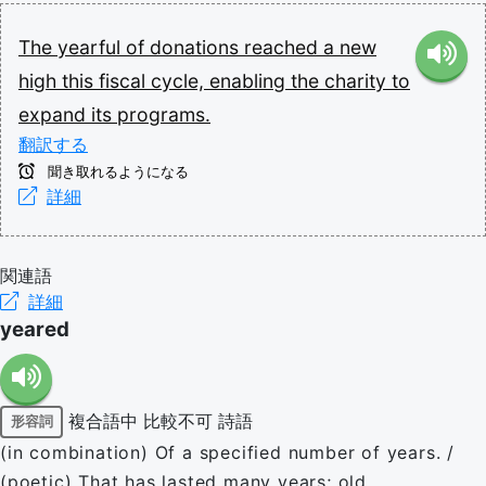
The
yearful
of
donations
reached
a
new
high
this
fiscal
cycle,
enabling
the
charity
to
expand
its
programs.
翻訳する
聞き取れるようになる
詳細
関連語
詳細
yeared
複合語中
比較不可
詩語
形容詞
(in combination) Of a specified number of years. /
(poetic) That has lasted many years; old.