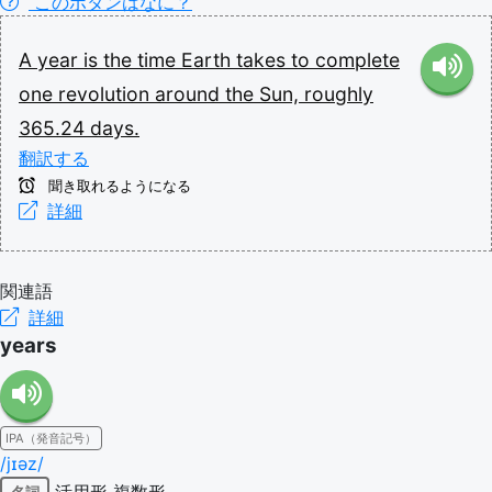
このボタンはなに？
A
year
is
the
time
Earth
takes
to
complete
one
revolution
around
the
Sun,
roughly
365.24
days.
翻訳する
聞き取れるようになる
詳細
関連語
詳細
years
IPA（発音記号）
/jɪəz/
活用形
複数形