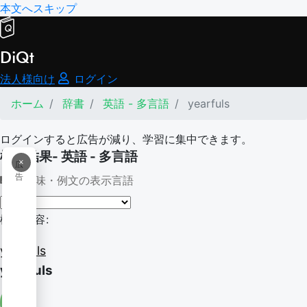
本文へスキップ
DiQt
法人様向け
ログイン
ホーム
辞書
英語 - 多言語
yearfuls
ログインすると広告が減り、学習に集中できます。
検索結果- 英語 - 多言語
×
広
告
意味・例文の表示言語
検索内容:
yearfuls
yearfuls