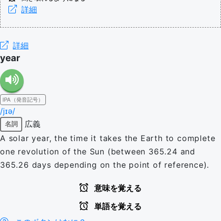
詳細
詳細
year
IPA（発音記号）
/jɪə/
広義
名詞
A solar year, the time it takes the Earth to complete
one revolution of the Sun (between 365.24 and
365.26 days depending on the point of reference).
意味を覚える
単語を覚える