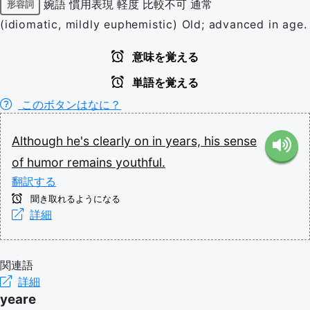
婉語
慣用表現
軽度
比較不可
通常
形容詞
(idiomatic, mildly euphemistic) Old; advanced in age.
意味を覚える
単語を覚える
このボタンはなに？
Although
he's
clearly
on
in
years,
his
sense
of
humor
remains
youthful.
翻訳する
聞き取れるようになる
詳細
関連語
詳細
yeare