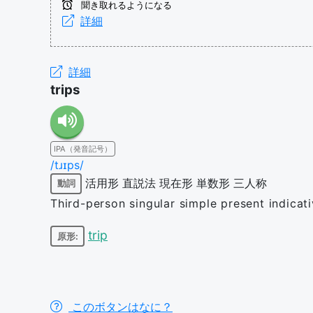
聞き取れるようになる
詳細
詳細
trips
IPA（発音記号）
/tɹɪps/
活用形
直説法
現在形
単数形
三人称
動詞
Third-person singular simple present indicati
trip
原形:
このボタンはなに？