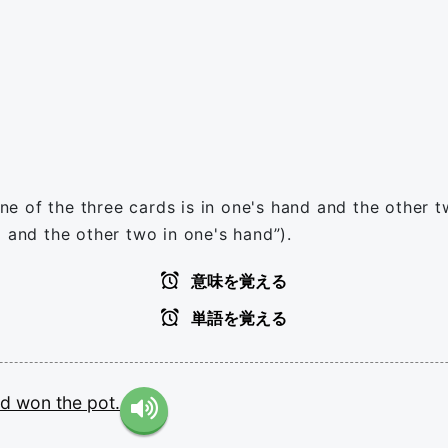
 one of the three cards is in one's hand and the other
 and the other two in one's hand”).
意味を覚える
単語を覚える
nd
won
the
pot.