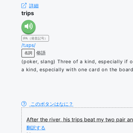
詳細
trips
IPA（発音記号）
/tɹɪps/
俗語
名詞
(poker, slang) Three of a kind, especially if
a kind, especially with one card on the board
このボタンはなに？
After
the
river,
his
trips
beat
my
two
pair
a
翻訳する