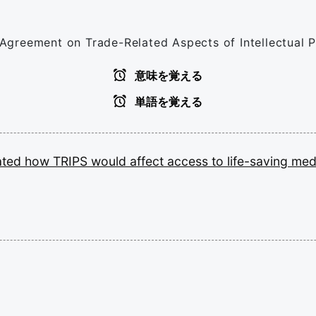
e Agreement on Trade-Related Aspects of Intellectual 
意味を覚える
単語を覚える
ated
how
TRIPS
would
affect
access
to
life-saving
med