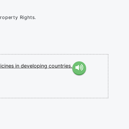
Property Rights.
icines
in
developing
countries.