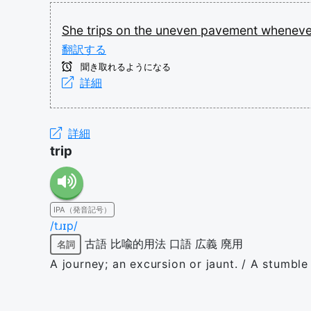
She
trips
on
the
uneven
pavement
whenev
翻訳する
聞き取れるようになる
詳細
詳細
trip
IPA（発音記号）
/tɹɪp/
古語
比喩的用法
口語
広義
廃用
名詞
A journey; an excursion or jaunt. / A stumble o