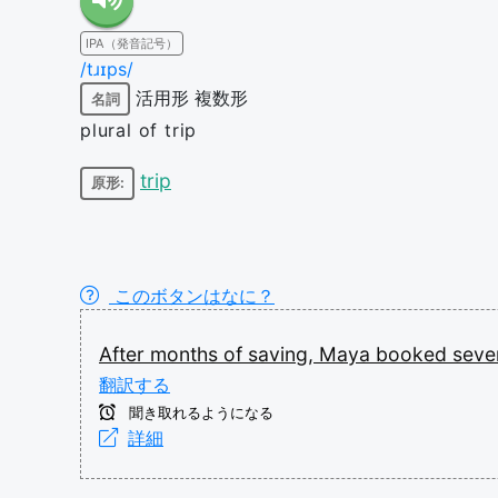
IPA（発音記号）
/tɹɪps/
活用形
複数形
名詞
plural of trip
trip
原形:
このボタンはなに？
After
months
of
saving,
Maya
booked
seve
翻訳する
聞き取れるようになる
詳細