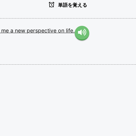
単語を覚える
e
me
a
new
perspective
on
life.