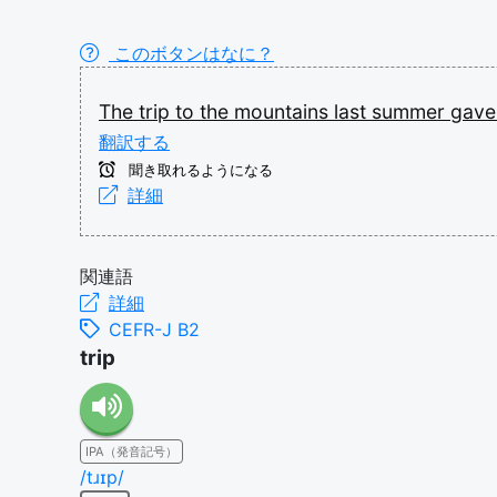
このボタンはなに？
The
trip
to
the
mountains
last
summer
gav
翻訳する
聞き取れるようになる
詳細
関連語
詳細
CEFR-J B2
trip
IPA（発音記号）
/tɹɪp/