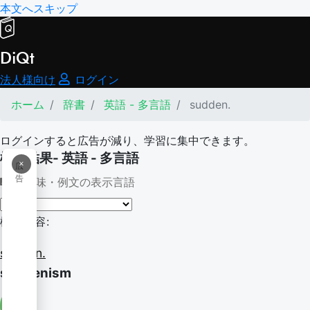
本文へスキップ
DiQt
法人様向け
ログイン
ホーム
辞書
英語 - 多言語
sudden.
ログインすると広告が減り、学習に集中できます。
検索結果- 英語 - 多言語
×
広
告
意味・例文の表示言語
検索内容:
sudden.
suddenism