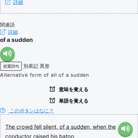
詳細
関連語
詳細
of a sudden
別表記
異形
前置詞句
Alternative form of all of a sudden
意味を覚える
単語を覚える
このボタンはなに？
The
crowd
fell
silent,
of
a
sudden,
when
the
conductor
raised
his
baton.