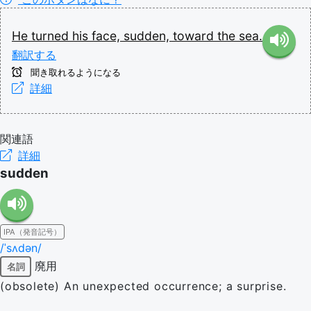
He
turned
his
face,
sudden,
toward
the
sea.
翻訳する
聞き取れるようになる
詳細
関連語
詳細
sudden
IPA（発音記号）
/ˈsʌdən/
廃用
名詞
(obsolete) An unexpected occurrence; a surprise.