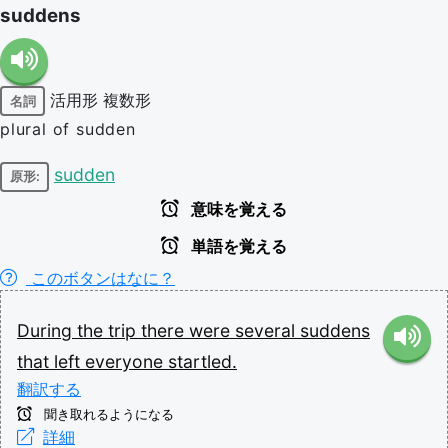
suddens
活用形
複数形
名詞
plural of sudden
sudden
原形:
意味を覚える
単語を覚える
このボタンはなに？
During
the
trip
there
were
several
suddens
that
left
everyone
startled.
翻訳する
聞き取れるようになる
詳細