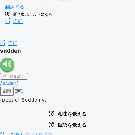
翻訳する
聞き取れるようになる
詳細
詳細
sudden
IPA（発音記号）
/ˈsʌdən/
詩語
副詞
(poetic) Suddenly.
意味を覚える
単語を覚える
このボタンはなに？