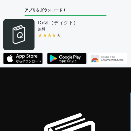
アプリをダウンロード！
DiQt（ディクト）
無料
★★★★★
★★★★★