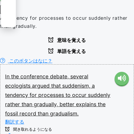
名詞
A tendency for processes to occur suddenly rather
than gradually.
意味を覚える
単語を覚える
このボタンはなに？
In
the
conference
debate,
several
ecologists
argued
that
suddenism,
a
tendency
for
processes
to
occur
suddenly
rather
than
gradually,
better
explains
the
fossil
record
than
gradualism.
翻訳する
聞き取れるようになる