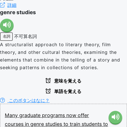
詳細
genre studies
不可算名詞
名詞
A structuralist approach to literary theory, film
theory, and other cultural theories, examining the
elements that combine in the telling of a story and
seeking patterns in collections of stories.
意味を覚える
単語を覚える
このボタンはなに？
Many
graduate
programs
now
offer
courses
in
genre
studies
to
train
students
to