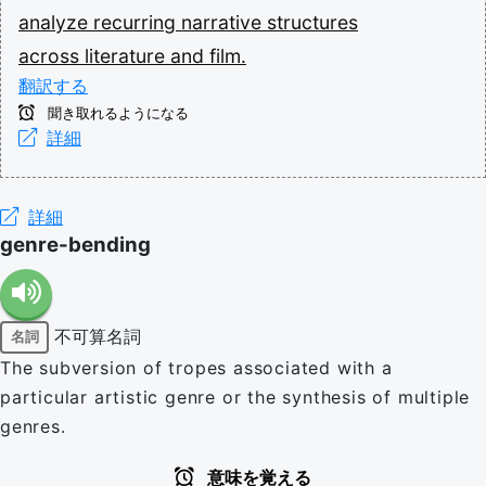
analyze
recurring
narrative
structures
across
literature
and
film.
翻訳する
聞き取れるようになる
詳細
詳細
genre-bending
不可算名詞
名詞
The subversion of tropes associated with a
particular artistic genre or the synthesis of multiple
genres.
意味を覚える