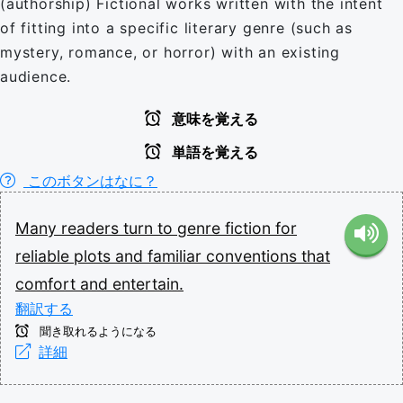
(authorship) Fictional works written with the intent
of fitting into a specific literary genre (such as
mystery, romance, or horror) with an existing
audience.
意味を覚える
単語を覚える
このボタンはなに？
Many
readers
turn
to
genre
fiction
for
reliable
plots
and
familiar
conventions
that
comfort
and
entertain.
翻訳する
聞き取れるようになる
詳細