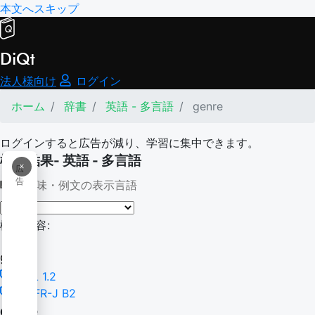
本文へスキップ
DiQt
法人様向け
ログイン
ホーム
辞書
英語 - 多言語
genre
ログインすると広告が減り、学習に集中できます。
検索結果- 英語 - 多言語
×
広
告
意味・例文の表示言語
検索内容:
genre
TSL 1.2
CEFR-J B2
genre