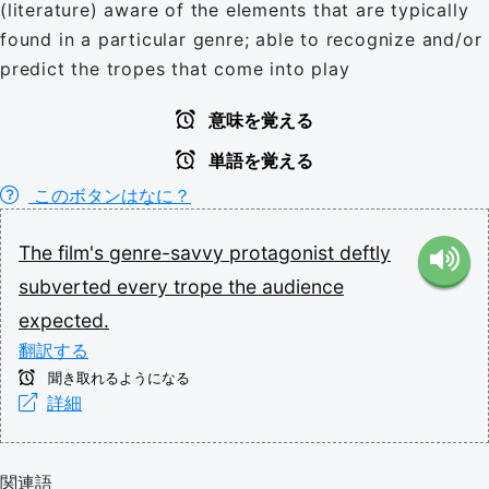
(literature) aware of the elements that are typically
found in a particular genre; able to recognize and/or
predict the tropes that come into play
意味を覚える
単語を覚える
このボタンはなに？
The
film's
genre-savvy
protagonist
deftly
subverted
every
trope
the
audience
expected.
翻訳する
聞き取れるようになる
詳細
関連語