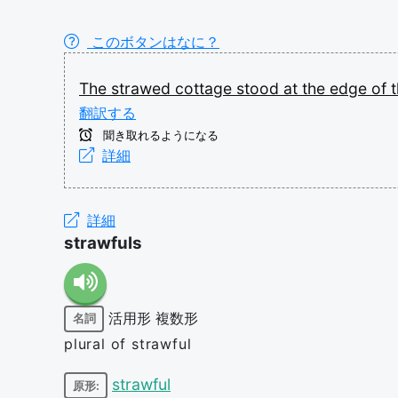
このボタンはなに？
The
strawed
cottage
stood
at
the
edge
of
翻訳する
聞き取れるようになる
詳細
詳細
strawfuls
活用形
複数形
名詞
plural of strawful
strawful
原形: