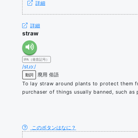
詳細
詳細
straw
IPA（発音記号）
/stɹɔː/
廃用
俗語
動詞
To lay straw around plants to protect them fr
purchaser of things usually banned, such as
このボタンはなに？