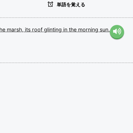
単語を覚える
the
marsh,
its
roof
glinting
in
the
morning
sun.