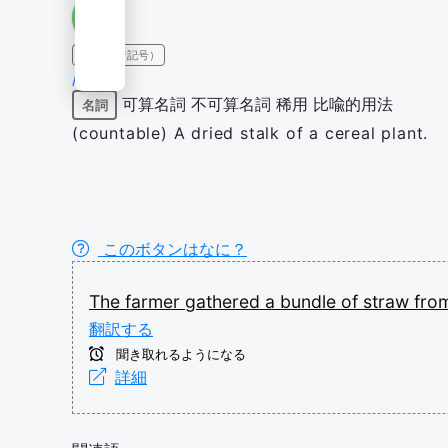
IPA（発音記号）
/stɹɔː/
可算名詞
不可算名詞
稀用
比喩的用法
名詞
(countable) A dried stalk of a cereal plant.
このボタンはなに？
The
farmer
gathered
a
bundle
of
straw
fro
翻訳する
聞き取れるようになる
詳細