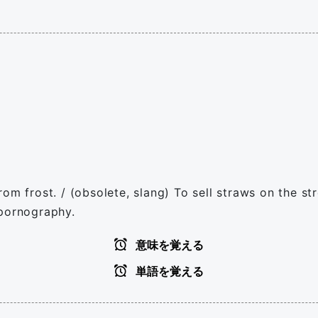
om frost. / (obsolete, slang) To sell straws on the str
 pornography.
意味を覚える
単語を覚える