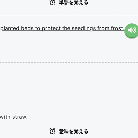
単語を覚える
y
planted
beds
to
protect
the
seedlings
from
frost.
with straw.
意味を覚える