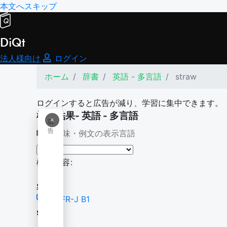
本文へスキップ
DiQt
法人様向け
ログイン
ホーム
辞書
英語 - 多言語
straw
ログインすると広告が減り、学習に集中できます。
検索結果- 英語 - 多言語
×
広
告
意味・例文の表示言語
検索内容:
straw
CEFR-J B1
straw