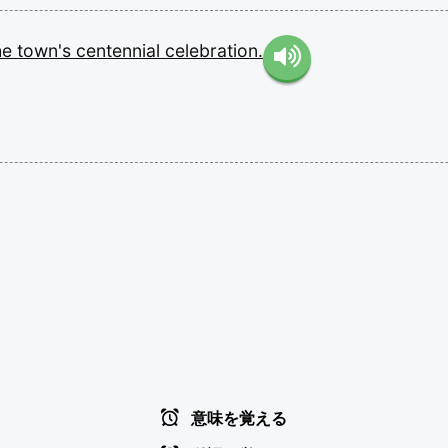
he
town's
centennial
celebration.
意味を覚える