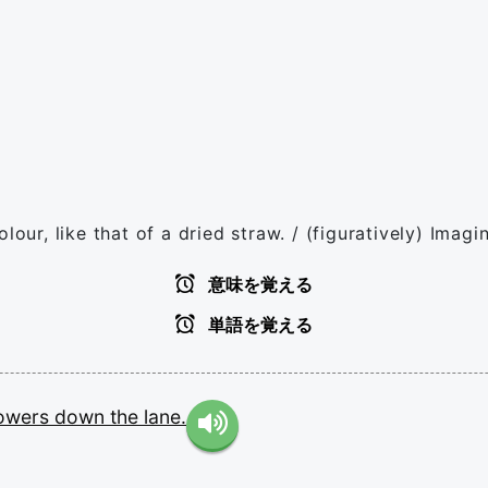
lour, like that of a dried straw. / (figuratively) Imagi
意味を覚える
単語を覚える
lowers
down
the
lane.