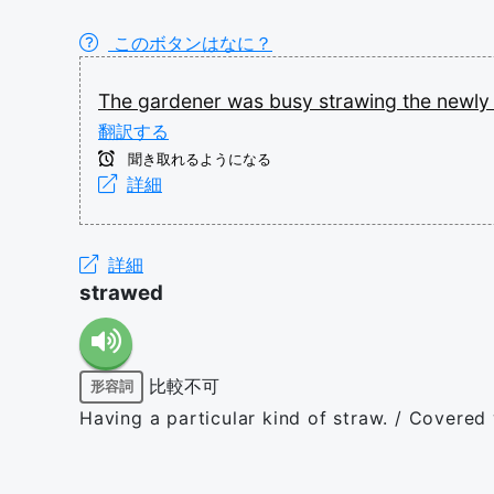
このボタンはなに？
The
gardener
was
busy
strawing
the
newl
翻訳する
聞き取れるようになる
詳細
詳細
strawed
比較不可
形容詞
Having a particular kind of straw. / Covered 