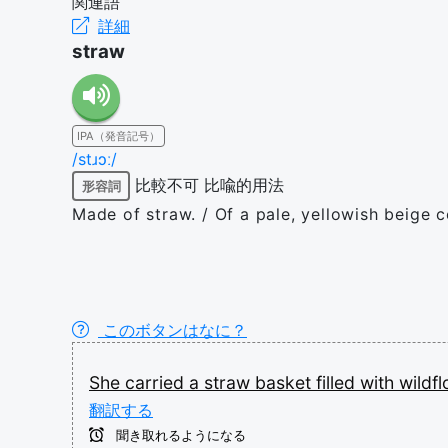
関連語
詳細
straw
IPA（発音記号）
/stɹɔː/
比較不可
比喩的用法
形容詞
Made of straw. / Of a pale, yellowish beige co
このボタンはなに？
She
carried
a
straw
basket
filled
with
wildf
翻訳する
聞き取れるようになる