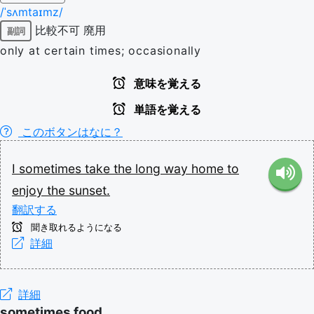
/ˈsʌmtaɪmz/
比較不可
廃用
副詞
only at certain times; occasionally
意味を覚える
単語を覚える
このボタンはなに？
I
sometimes
take
the
long
way
home
to
enjoy
the
sunset.
翻訳する
聞き取れるようになる
詳細
詳細
sometimes food