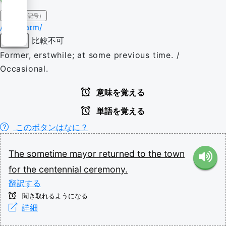
IPA（発音記号）
/ˈsʌmˌtaɪm/
比較不可
形容詞
Former, erstwhile; at some previous time. /
Occasional.
意味を覚える
単語を覚える
このボタンはなに？
The
sometime
mayor
returned
to
the
town
for
the
centennial
ceremony.
翻訳する
聞き取れるようになる
詳細