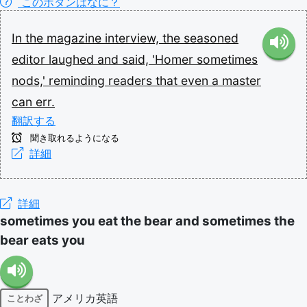
このボタンはなに？
In
the
magazine
interview,
the
seasoned
editor
laughed
and
said,
'Homer
sometimes
nods,'
reminding
readers
that
even
a
master
can
err.
翻訳する
聞き取れるようになる
詳細
詳細
sometimes you eat the bear and sometimes the
bear eats you
アメリカ英語
ことわざ