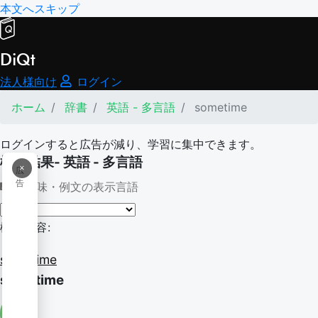
本文へスキップ
DiQt
法人様向け
ログイン
ホーム
辞書
英語 - 多言語
sometime
ログインすると広告が減り、学習に集中できます。
検索結果- 英語 - 多言語
×
広
告
意味・例文の表示言語
検索内容:
sometime
sometime