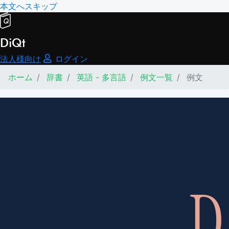
本文へスキップ
DiQt
法人様向け
ログイン
ホーム
辞書
英語 - 多言語
例文一覧
例文