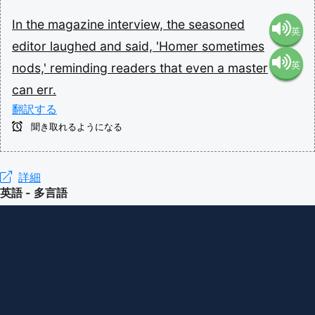
In
the
magazine
interview,
the
seasoned
英
editor
laughed
and
said,
'Homer
sometimes
英
nods,'
reminding
readers
that
even
a
master
語（米
can
err.
語（イ
国）
翻訳する
聞き取れるようになる
ギリ
(en-US)
ス）
詳細
英語 - 多言語
(en-GB)