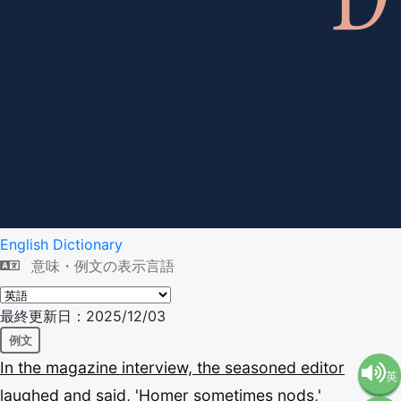
English Dictionary
意味・例文の表示言語
最終更新日：2025/12/03
例文
In
the
magazine
interview,
the
seasoned
editor
英
laughed
and
said,
'Homer
sometimes
nods,'