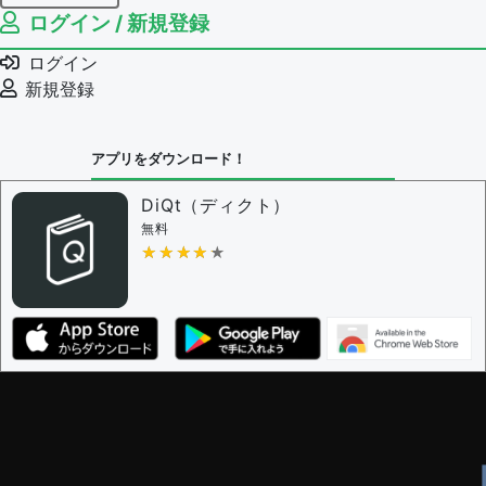
ログイン / 新規登録
例文の編集権限を持つユーザー -
すべてのユーザー
例文の削除を審査する
ログイン
審査に対する投票権限を持つユーザー -
編集者
新規登録
決定に必要な投票数 -
1
問題の編集設定
アプリをダウンロード！
問題の編集権限を持つユーザー -
すべてのユーザー
審査に対する投票権限を持つユーザー -
編集者
DiQt（ディクト）
決定に必要な投票数 -
1
無料
★★★★★
★★★★★
編集ガイドライン