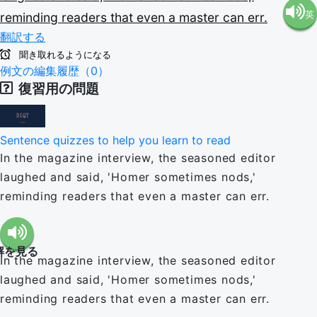
英
reminding
readers
that
even
a
master
can
err.
語（米
翻訳する
語（イ
国）
聞き取れるようになる
例文の編集履歴（0）
復習用の問題
ギリ
(en-US)
ス）
Sentence quizzes to help you learn to read
In the magazine interview, the seasoned editor
(en-GB)
laughed and said, 'Homer sometimes nods,'
reminding readers that even a master can err.
解を見る
In the magazine interview, the seasoned editor
laughed and said, 'Homer sometimes nods,'
reminding readers that even a master can err.