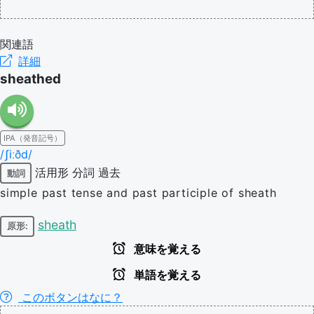
関連語
詳細
sheathed
IPA（発音記号）
/ʃiːðd/
活用形
分詞
過去
動詞
simple past tense and past participle of sheath
sheath
原形:
意味を覚える
単語を覚える
このボタンはなに？