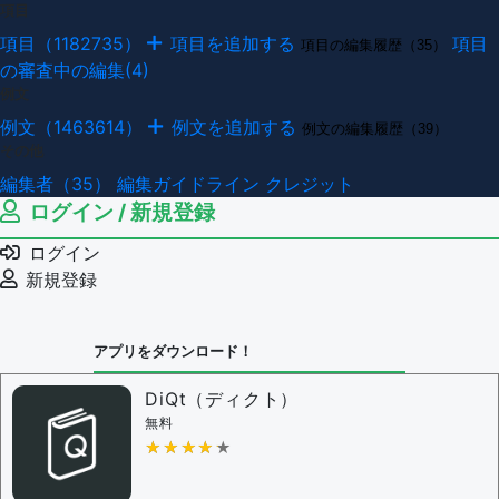
項目
項目（1182735）
項目を追加する
項目
項目の編集履歴（35）
の審査中の編集(4)
例文
例文（1463614）
例文を追加する
例文の編集履歴（39）
その他
編集者（35）
編集ガイドライン
クレジット
ログイン / 新規登録
ログイン
新規登録
アプリをダウンロード！
DiQt（ディクト）
無料
★★★★★
★★★★★