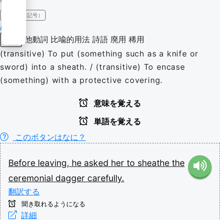
IPA（発音記号）
/ʃiːð/
他動詞
比喩的用法
詩語
廃用
稀用
動詞
(transitive) To put (something such as a knife or
sword) into a sheath. / (transitive) To encase
(something) with a protective covering.
意味を覚える
単語を覚える
このボタンはなに？
Before
leaving,
he
asked
her
to
sheathe
the
ceremonial
dagger
carefully.
翻訳する
聞き取れるようになる
詳細