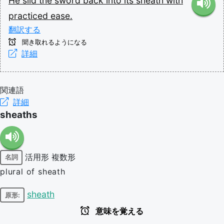
He
slid
the
sword
back
into
its
sheath
with
practiced
ease.
翻訳する
聞き取れるようになる
詳細
関連語
詳細
sheaths
活用形
複数形
名詞
plural of sheath
sheath
原形:
意味を覚える