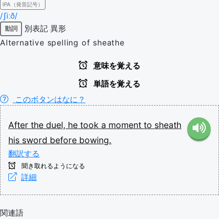
IPA（発音記号）
/ʃiːð/
別表記
異形
動詞
Alternative spelling of sheathe
意味を覚える
単語を覚える
このボタンはなに？
After
the
duel,
he
took
a
moment
to
sheath
his
sword
before
bowing.
翻訳する
聞き取れるようになる
詳細
関連語