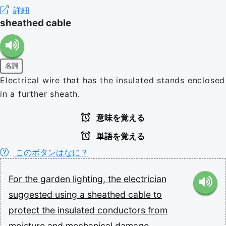
詳細
sheathed cable
名詞
Electrical wire that has the insulated stands enclosed
in a further sheath.
意味を覚える
単語を覚える
このボタンはなに？
For
the
garden
lighting,
the
electrician
suggested
using
a
sheathed
cable
to
protect
the
insulated
conductors
from
moisture
and
mechanical
damage.