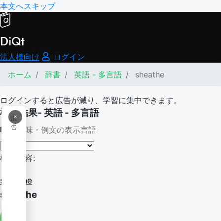
本文へスキップ
DiQt
法人様向け
ログイン
ホーム
辞書
英語 - 多言語
sheathe
ログインすると広告が減り、学習に集中できます。
検索結果- 英語 - 多言語
×
広
告
意味・例文の表示言語
検索内容:
sheathe
sheathe