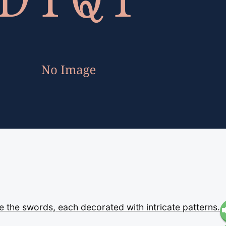
de
the
swords,
each
decorated
with
intricate
patterns.