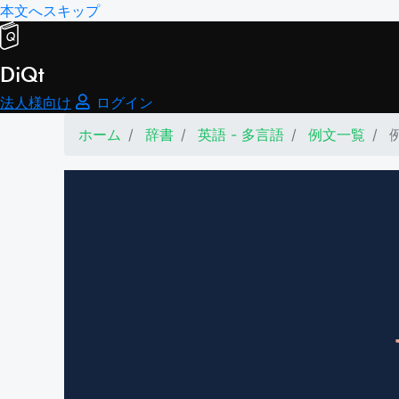
本文へスキップ
DiQt
法人様向け
ログイン
ホーム
辞書
英語 - 多言語
例文一覧