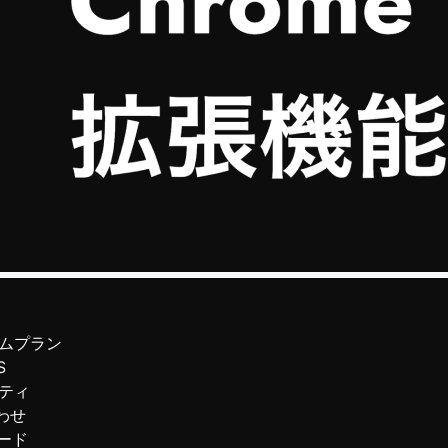
ムプラン
S
ティ
わせ
ード