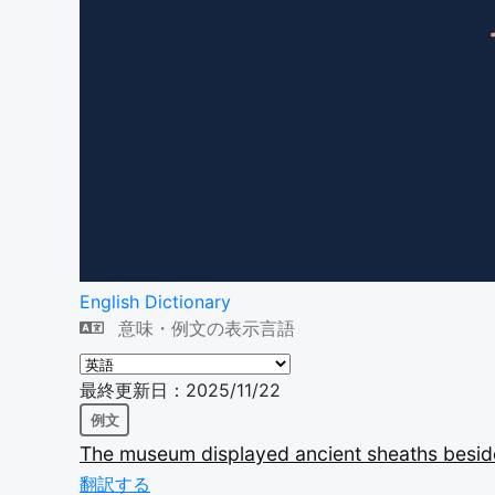
English Dictionary
意味・例文の表示言語
最終更新日：2025/11/22
例文
The
museum
displayed
ancient
sheaths
besi
翻訳する