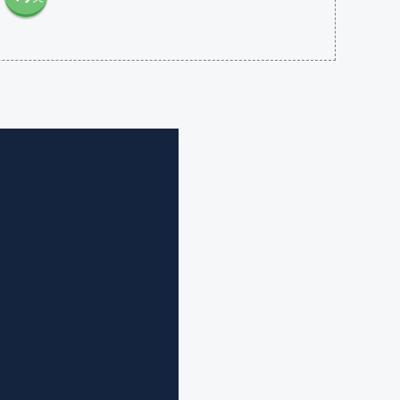
語（米
語（イ
国）
ギリ
(en-US)
ス）
(en-GB)