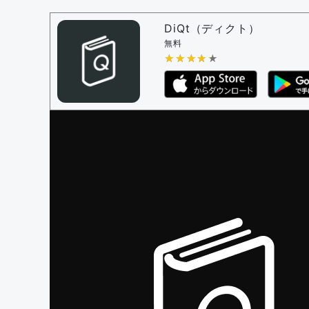
問題の編集権限を持つユーザー -
すべての
審査に対する投票権限を持つユーザー -
編
DiQt（ディクト）
決定に必要な投票数 -
1
無料
★★★★★
★★★★★
編集ガイドライン