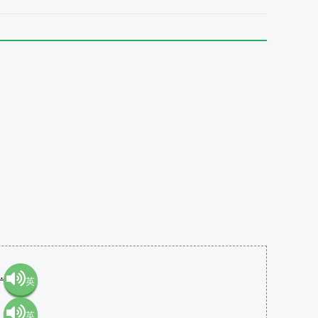
.
英
英