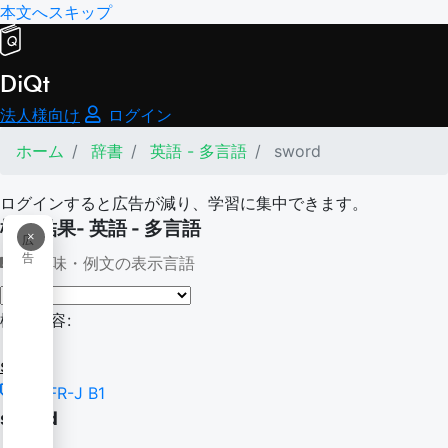
本文へスキップ
DiQt
法人様向け
ログイン
ホーム
辞書
英語 - 多言語
sword
ログインすると広告が減り、学習に集中できます。
検索結果- 英語 - 多言語
×
広
告
意味・例文の表示言語
検索内容:
sword
CEFR-J B1
sword