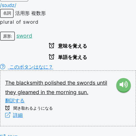
/sɔɹdz/
活用形
複数形
名詞
plural of sword
sword
原形:
意味を覚える
単語を覚える
このボタンはなに？
The
blacksmith
polished
the
swords
until
they
gleamed
in
the
morning
sun.
翻訳する
聞き取れるようになる
詳細