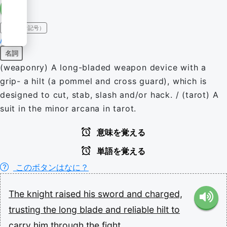
IPA（発音記号）
/sɔɹd/
名詞
(weaponry) A long-bladed weapon device with a
grip- a hilt (a pommel and cross guard), which is
designed to cut, stab, slash and/or hack. / (tarot) A
suit in the minor arcana in tarot.
意味を覚える
単語を覚える
このボタンはなに？
The
knight
raised
his
sword
and
charged,
trusting
the
long
blade
and
reliable
hilt
to
carry
him
through
the
fight.