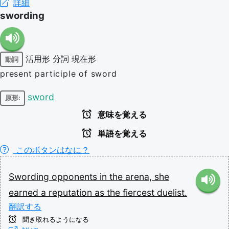
詳細
swording
活用形
分詞
現在形
動詞
present participle of sword
sword
原形:
意味を覚える
単語を覚える
このボタンはなに？
Swording
opponents
in
the
arena,
she
earned
a
reputation
as
the
fiercest
duelist.
翻訳する
聞き取れるようになる