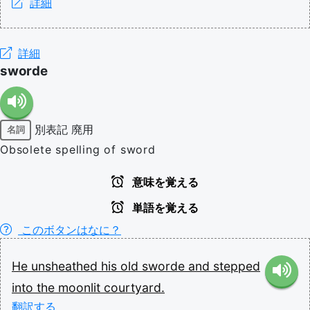
詳細
詳細
sworde
別表記
廃用
名詞
Obsolete spelling of sword
意味を覚える
単語を覚える
このボタンはなに？
He
unsheathed
his
old
sworde
and
stepped
into
the
moonlit
courtyard.
翻訳する