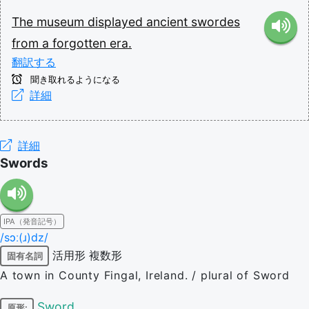
The
museum
displayed
ancient
swordes
from
a
forgotten
era.
翻訳する
聞き取れるようになる
詳細
詳細
Swords
IPA（発音記号）
/sɔː(ɹ)dz/
活用形
複数形
固有名詞
A town in County Fingal, Ireland. / plural of Sword
Sword
原形: