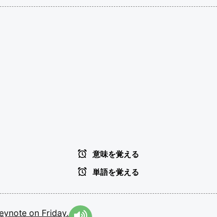
意味を覚える
単語を覚える
eynote
on
Friday.