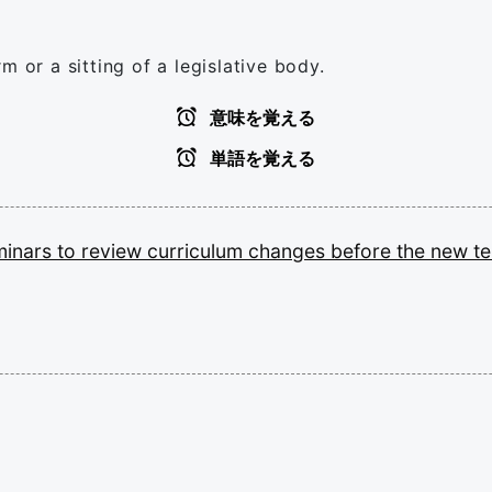
m or a sitting of a legislative body.
意味を覚える
単語を覚える
minars
to
review
curriculum
changes
before
the
new
t