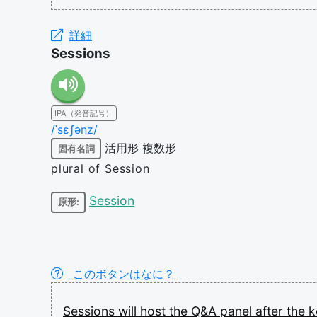
詳細
Sessions
IPA（発音記号）
/ˈsɛʃənz/
活用形
複数形
固有名詞
plural of Session
Session
原形:
このボタンはなに？
Sessions
will
host
the
Q&A
panel
after
the
k