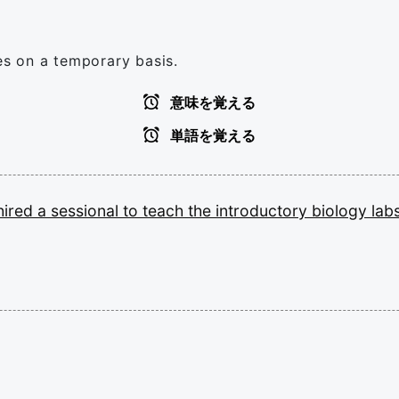
ies on a temporary basis.
意味を覚える
単語を覚える
hired
a
sessional
to
teach
the
introductory
biology
lab