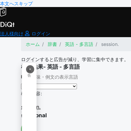
本文へスキップ
DiQt
法人様向け
ログイン
ホーム
辞書
英語 - 多言語
session.
ログインすると広告が減り、学習に集中できます。
検索結果- 英語 - 多言語
×
広
告
意味・例文の表示言語
検索内容:
session.
sessional