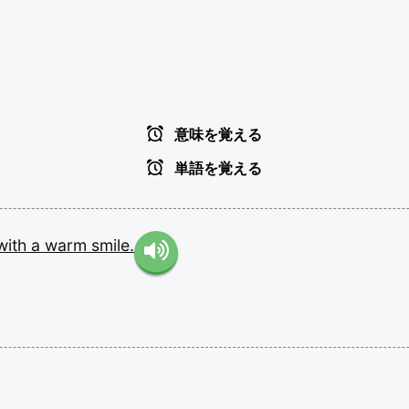
意味を覚える
単語を覚える
with
a
warm
smile.