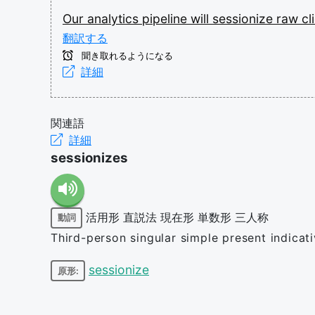
Our
analytics
pipeline
will
sessionize
raw
cl
翻訳する
聞き取れるようになる
詳細
関連語
詳細
sessionizes
活用形
直説法
現在形
単数形
三人称
動詞
Third-person singular simple present indicat
sessionize
原形: