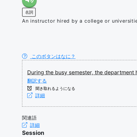
名詞
An instructor hired by a college or universit
このボタンはなに？
During
the
busy
semester,
the
department
翻訳する
聞き取れるようになる
詳細
関連語
詳細
Session