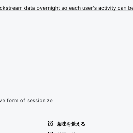
ickstream
data
overnight
so
each
user's
activity
can
b
ive form of sessionize
意味を覚える