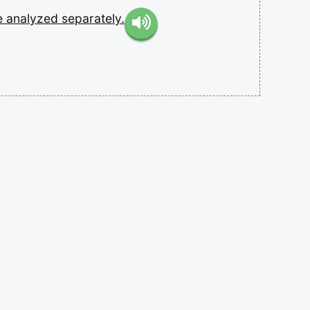
e
analyzed
separately.