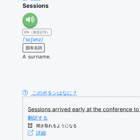
Sessions
IPA（発音記号）
/ˈsɛʃənz/
固有名詞
A surname.
このボタンはなに？
Sessions
arrived
early
at
the
conference
t
翻訳する
聞き取れるようになる
詳細