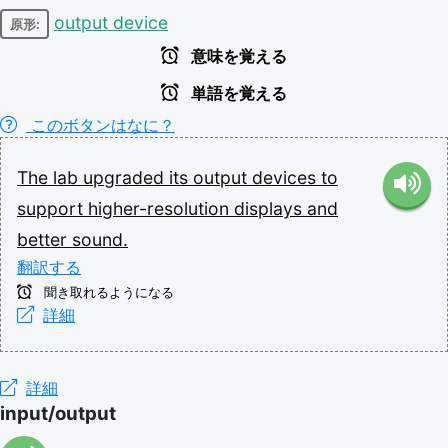
output device
原形:
意味を覚える
単語を覚える
このボタンはなに？
The
lab
upgraded
its
output
devices
to
support
higher-resolution
displays
and
better
sound.
翻訳する
聞き取れるようになる
詳細
詳細
input/output