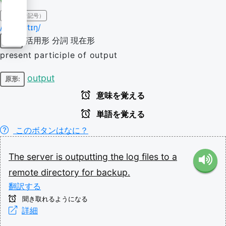
IPA（発音記号）
/ˈaʊtpʊtɪŋ/
活用形
分詞
現在形
動詞
present participle of output
output
原形:
意味を覚える
単語を覚える
このボタンはなに？
The
server
is
outputting
the
log
files
to
a
remote
directory
for
backup.
翻訳する
聞き取れるようになる
詳細