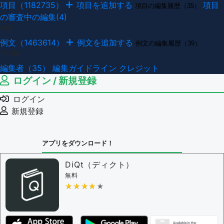
項目（1182735）
項目を追加する
項目
項目の編集履歴（35）
の審査中の編集(4)
例文
例文（1463614）
例文を追加する
例文の編集履歴（39）
その他
編集者（35）
編集ガイドライン
クレジット
ログイン / 新規登録
ログイン
新規登録
アプリをダウンロード！
DiQt（ディクト）
無料
★★★★★
★★★★★