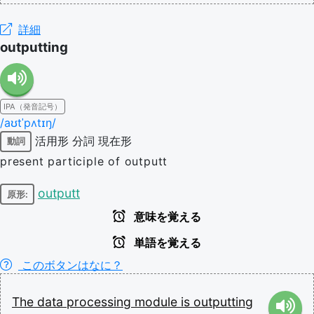
詳細
outputting
IPA（発音記号）
/aʊtˈpʌtɪŋ/
活用形
分詞
現在形
動詞
present participle of outputt
outputt
原形:
意味を覚える
単語を覚える
このボタンはなに？
The
data
processing
module
is
outputting