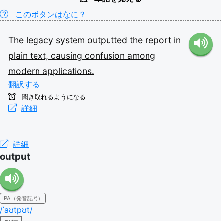
このボタンはなに？
The
legacy
system
outputted
the
report
in
plain
text,
causing
confusion
among
modern
applications.
翻訳する
聞き取れるようになる
詳細
詳細
output
IPA（発音記号）
/ˈaʊtpʊt/