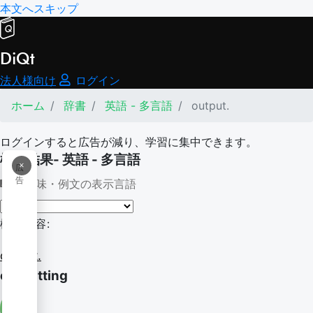
本文へスキップ
DiQt
法人様向け
ログイン
ホーム
辞書
英語 - 多言語
output.
ログインすると広告が減り、学習に集中できます。
検索結果- 英語 - 多言語
×
広
告
意味・例文の表示言語
検索内容:
output.
outputting