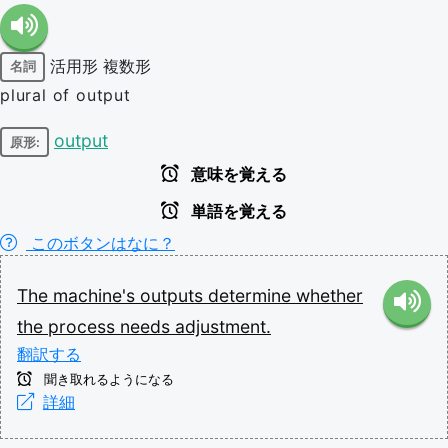
活用形
複数形
名詞
plural of output
output
原形:
意味を覚える
単語を覚える
このボタンはなに？
The
machine's
outputs
determine
whether
the
process
needs
adjustment.
翻訳する
聞き取れるようになる
詳細