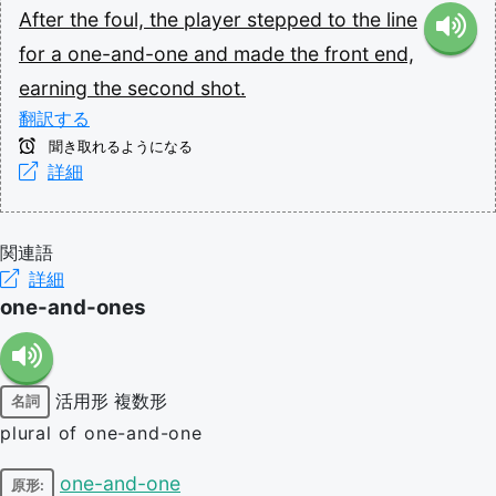
After
the
foul,
the
player
stepped
to
the
line
for
a
one-and-one
and
made
the
front
end,
earning
the
second
shot.
翻訳する
聞き取れるようになる
詳細
関連語
詳細
one-and-ones
活用形
複数形
名詞
plural of one-and-one
one-and-one
原形: