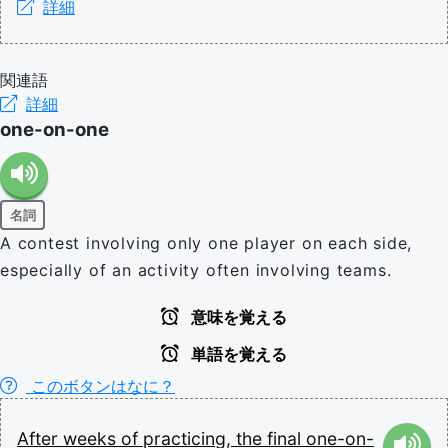
詳細
関連語
詳細
one-on-one
名詞
A contest involving only one player on each side,
especially of an activity often involving teams.
意味を覚える
単語を覚える
このボタンはなに？
After
weeks
of
practicing,
the
final
one-on-