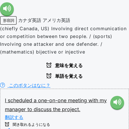
カナダ英語
アメリカ英語
形容詞
(chiefly Canada, US) Involving direct communication
or competition between two people. / (sports)
Involving one attacker and one defender. /
(mathematics) bijective or injective
意味を覚える
単語を覚える
このボタンはなに？
I
scheduled
a
one-on-one
meeting
with
my
manager
to
discuss
the
project.
翻訳する
聞き取れるようになる