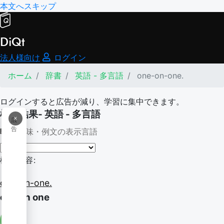
本文へスキップ
DiQt
法人様向け
ログイン
ホーム
辞書
英語 - 多言語
one-on-one.
ログインすると広告が減り、学習に集中できます。
検索結果- 英語 - 多言語
×
広
告
意味・例文の表示言語
検索内容:
one-on-one.
one on one