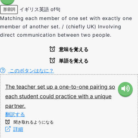
イギリス英語
of句
形容詞
Matching each member of one set with exactly one
member of another set. / (chiefly UK) Involving
direct communication between two people.
意味を覚える
単語を覚える
このボタンはなに？
The
teacher
set
up
a
one-to-one
pairing
so
each
student
could
practice
with
a
unique
partner.
翻訳する
聞き取れるようになる
詳細