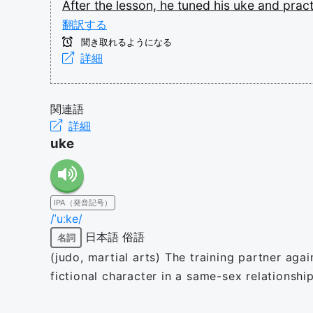
After
the
lesson,
he
tuned
his
uke
and
prac
翻訳する
聞き取れるようになる
詳細
関連語
詳細
uke
IPA（発音記号）
/ˈuːke/
日本語
俗語
名詞
(judo, martial arts) The training partner ag
fictional character in a same-sex relationshi