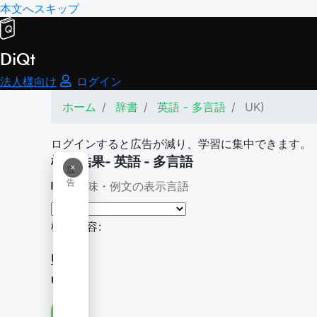
本文へスキップ
DiQt
法人様向け
ログイン
ホーム
辞書
英語 - 多言語
UK)
ログインすると広告が減り、学習に集中できます。
検索結果- 英語 - 多言語
×
広
告
意味・例文の表示言語
検索内容:
UK)
uK