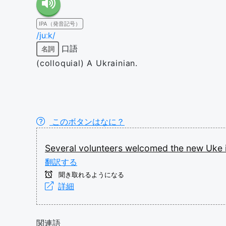
IPA（発音記号）
/juːk/
口語
名詞
(colloquial) A Ukrainian.
このボタンはなに？
Several
volunteers
welcomed
the
new
Uke
翻訳する
聞き取れるようになる
詳細
関連語