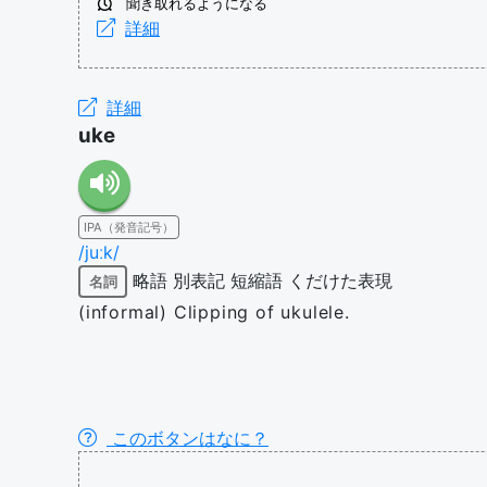
聞き取れるようになる
詳細
詳細
uke
IPA（発音記号）
/juːk/
略語
別表記
短縮語
くだけた表現
名詞
(informal) Clipping of ukulele.
このボタンはなに？