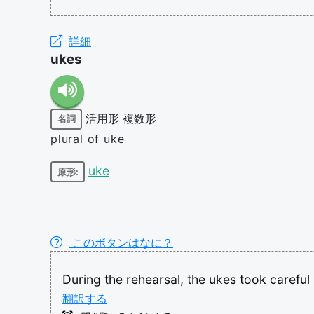
詳細
ukes
活用形
複数形
名詞
plural of uke
uke
原形:
このボタンはなに？
During
the
rehearsal,
the
ukes
took
careful
翻訳する