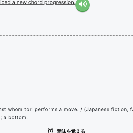
ticed
a
new
chord
progression.
ainst whom tori performs a move. / (Japanese fiction,
p; a bottom.
意味を覚える