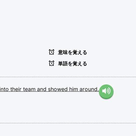
意味を覚える
単語を覚える
into
their
team
and
showed
him
around.