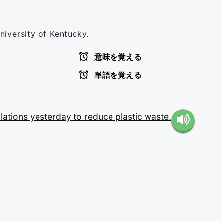
University of Kentucky.
意味を覚える
単語を覚える
lations
yesterday
to
reduce
plastic
waste.