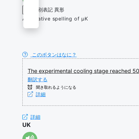
別表記
異形
記号
Alternative spelling of µK
このボタンはなに？
The
experimental
cooling
stage
reached
5
翻訳する
聞き取れるようになる
詳細
詳細
UK