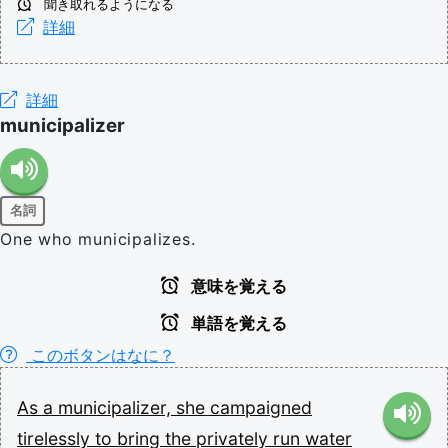
聞き取れるようになる
詳細
詳細
municipalizer
名詞
One who municipalizes.
意味を覚える
単語を覚える
このボタンはなに？
As
a
municipalizer,
she
campaigned
tirelessly
to
bring
the
privately
run
water