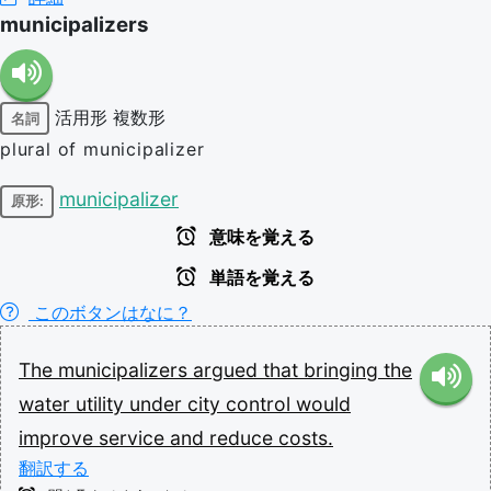
municipalizers
活用形
複数形
名詞
plural of municipalizer
municipalizer
原形:
意味を覚える
単語を覚える
このボタンはなに？
The
municipalizers
argued
that
bringing
the
water
utility
under
city
control
would
improve
service
and
reduce
costs.
翻訳する