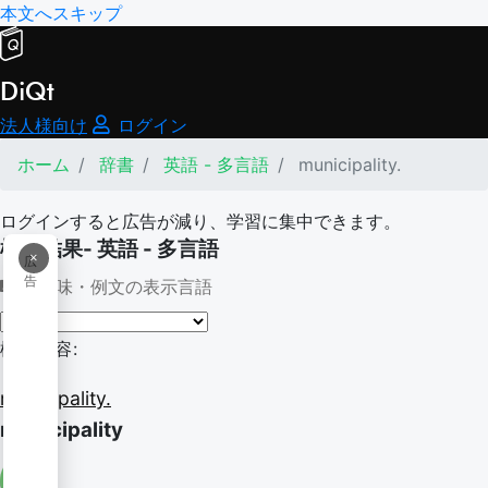
本文へスキップ
DiQt
法人様向け
ログイン
ホーム
辞書
英語 - 多言語
municipality.
ログインすると広告が減り、学習に集中できます。
検索結果- 英語 - 多言語
×
広
告
意味・例文の表示言語
検索内容:
municipality.
municipality