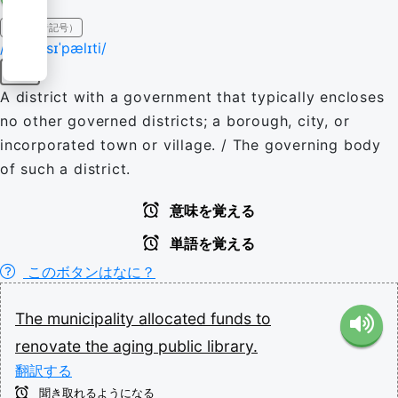
IPA（発音記号）
/mjʊˌnɪsɪˈpælɪti/
名詞
A district with a government that typically encloses
no other governed districts; a borough, city, or
incorporated town or village. / The governing body
of such a district.
意味を覚える
単語を覚える
このボタンはなに？
The
municipality
allocated
funds
to
renovate
the
aging
public
library.
翻訳する
聞き取れるようになる