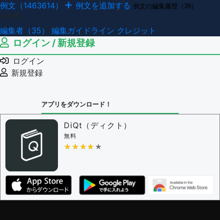
例文（1463614）
例文を追加する
例文の編集履歴（39）
その他
編集者（35）
編集ガイドライン
クレジット
ログイン / 新規登録
ログイン
新規登録
アプリをダウンロード！
DiQt（ディクト）
無料
★★★★★
★★★★★