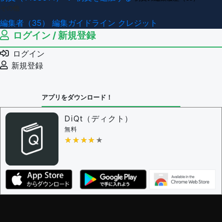
その他
編集者（35）
編集ガイドライン
クレジット
ログイン / 新規登録
ログイン
新規登録
アプリをダウンロード！
DiQt（ディクト）
無料
★★★★★
★★★★★