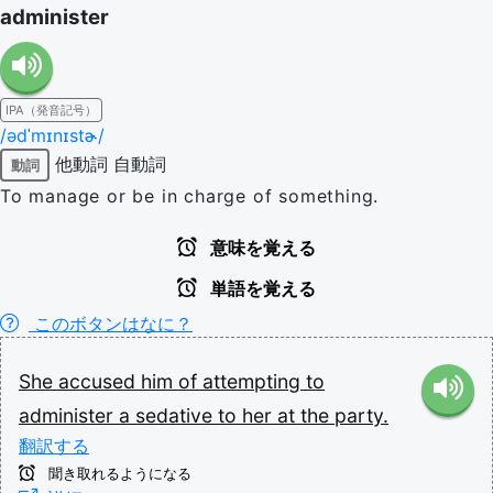
administer
IPA（発音記号）
/ədˈmɪnɪstɚ/
他動詞
自動詞
動詞
To manage or be in charge of something.
意味を覚える
単語を覚える
このボタンはなに？
She
accused
him
of
attempting
to
administer
a
sedative
to
her
at
the
party.
翻訳する
聞き取れるようになる