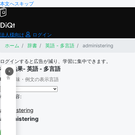
本文へスキップ
DiQt
法人様向け
ログイン
ホーム
辞書
英語 - 多言語
administering
ログインすると広告が減り、学習に集中できます。
検索結果- 英語 - 多言語
×
広
告
意味・例文の表示言語
検索内容:
administering
administering