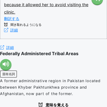
because
it
allowed
her
to
avoid
visiting
the
clinic.
翻訳する
聞き取れるようになる
詳細
詳細
Federally Administered Tribal Areas
固有名詞
A former administrative region in Pakistan located
between Khyber Pakhtunkhwa province and
Afghanistan, now part of the former.
意味を覚える