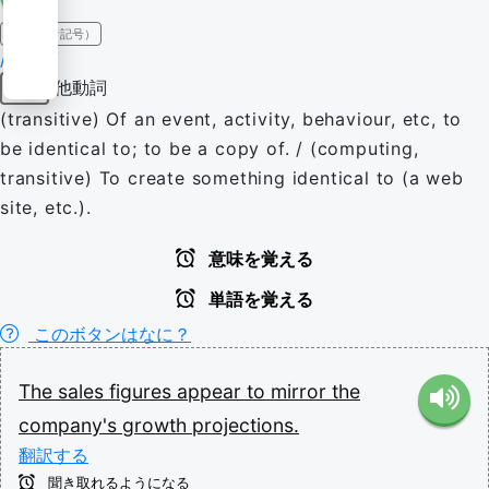
IPA（発音記号）
/ˈmɪ.ɹə/
他動詞
動詞
(transitive) Of an event, activity, behaviour, etc, to
be identical to; to be a copy of. / (computing,
transitive) To create something identical to (a web
site, etc.).
意味を覚える
単語を覚える
このボタンはなに？
The
sales
figures
appear
to
mirror
the
company's
growth
projections.
翻訳する
聞き取れるようになる