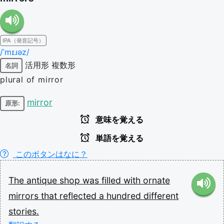
IPA（発音記号）
/ˈmɪɹəz/
活用形
複数形
名詞
plural of mirror
mirror
原形:
意味を覚える
単語を覚える
このボタンはなに？
The
antique
shop
was
filled
with
ornate
mirrors
that
reflected
a
hundred
different
stories.