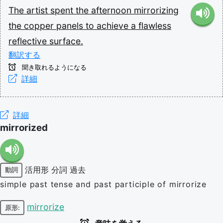
The
artist
spent
the
afternoon
mirrorizing
the
copper
panels
to
achieve
a
flawless
reflective
surface.
翻訳する
聞き取れるようになる
詳細
詳細
mirrorized
活用形
分詞
過去
動詞
simple past tense and past participle of mirrorize
mirrorize
原形: