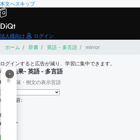
本文へスキップ
DiQt
法人様向け
ログイン
ホーム
辞書
英語 - 多言語
mirror
ログインすると広告が減り、学習に集中できます。
検索結果- 英語 - 多言語
×
広
告
意味・例文の表示言語
検索内容:
mirror
mirror