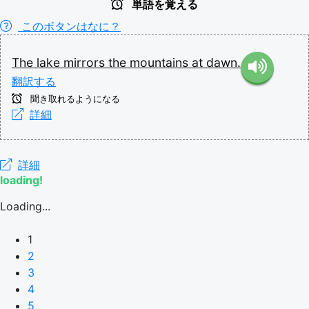
単語を覚える
このボタンはなに？
The
lake
mirrors
the
mountains
at
dawn.
翻訳する
聞き取れるようになる
詳細
詳細
loading!
Loading...
1
2
3
4
5